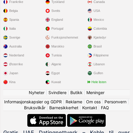
Frankrike
Tyskland
Canada
Belgia
Sveits
USA
Spania
England
Mexico
Italia
Portugal
Colombia
Sverige
Funksjonshemmet
Kjæledyr
Australia
Marokko
Brasil
Nederland
Tunisia
Filippinene
Østerrike
Algerie
Libanon
Japan
Egypt
Gulfen
Kina
Kuwait
Hele listen
Nyheter
|
Svindlere
|
Butikk
|
Meninger
Informasjonskapsler og GDPR
|
Reklame
|
Om oss
|
Personvern
|
Bruksvilkår
|
Barnesikkerhet
|
Kontakt
|
FAQ
Gratis UAE Datingnettverk – Koble til over