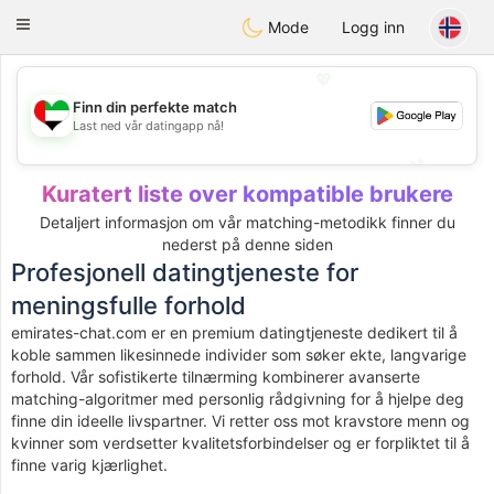
Emirates
Chat
Toggle
Mode
Logg inn
navigation
💖
Finn din perfekte match
Last ned vår datingapp nå!
💖
💕
💕
Kuratert liste over kompatible brukere
Detaljert informasjon om vår matching-metodikk finner du
nederst på denne siden
Profesjonell datingtjeneste for
meningsfulle forhold
emirates-chat.com er en premium datingtjeneste dedikert til å
koble sammen likesinnede individer som søker ekte, langvarige
forhold. Vår sofistikerte tilnærming kombinerer avanserte
matching-algoritmer med personlig rådgivning for å hjelpe deg
finne din ideelle livspartner. Vi retter oss mot kravstore menn og
kvinner som verdsetter kvalitetsforbindelser og er forpliktet til å
finne varig kjærlighet.