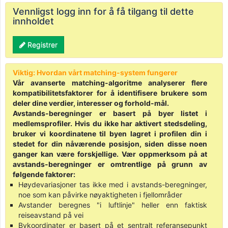
Vennligst logg inn for å få tilgang til dette
innholdet
Registrer
Viktig: Hvordan vårt matching-system fungerer
Vår avanserte matching-algoritme analyserer flere
kompatibilitetsfaktorer for å identifisere brukere som
deler dine verdier, interesser og forhold-mål.
Avstands-beregninger er basert på byer listet i
medlemsprofiler. Hvis du ikke har aktivert stedsdeling,
bruker vi koordinatene til byen lagret i profilen din i
stedet for din nåværende posisjon, siden disse noen
ganger kan være forskjellige. Vær oppmerksom på at
avstands-beregninger er omtrentlige på grunn av
følgende faktorer:
Høydevariasjoner tas ikke med i avstands-beregninger,
noe som kan påvirke nøyaktigheten i fjellområder
Avstander beregnes "i luftlinje" heller enn faktisk
reiseavstand på vei
Bykoordinater er basert på et sentralt referansepunkt