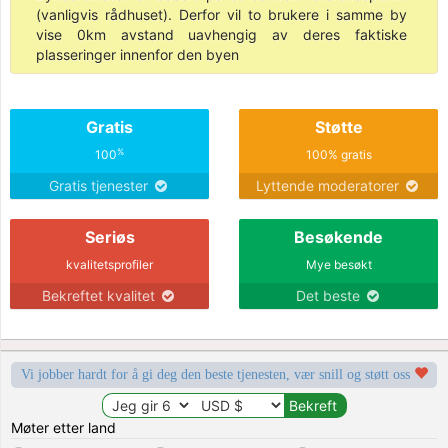
(vanligvis rådhuset). Derfor vil to brukere i samme by
vise 0km avstand uavhengig av deres faktiske
plasseringer innenfor den byen
Gratis
Støtte
%
100
100% gratis
Gratis tjenester
Lyttende moderatorer
Seriøs
Besøkende
kvalitetsprofiler
Mye besøkt
Bekreftet kvalitet
Det beste
Vi jobber hardt for å gi deg den beste tjenesten, vær snill og støtt oss
Møter etter land