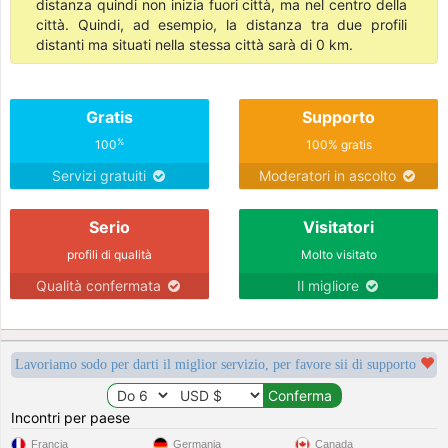
distanza quindi non inizia fuori città, ma nel centro della
città. Quindi, ad esempio, la distanza tra due profili
distanti ma situati nella stessa città sarà di 0 km.
Gratis
Supporto
%
100
100% gratis
Servizi gratuiti
Moderatori in ascolto
Serio
Visitatori
profili di qualità
Molto visitato
Qualità confermata
Il migliore
Lavoriamo sodo per darti il miglior servizio, per favore sii di supporto
Incontri per paese
Francia
Germania
Canada