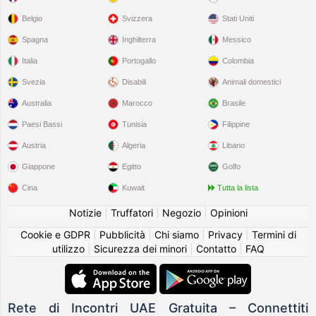
Belgio
Svizzera
Stati Uniti
Spagna
Inghilterra
Messico
Italia
Portogallo
Colombia
Svezia
Disabili
Animali domestici
Australia
Marocco
Brasile
Paesi Bassi
Tunisia
Filippine
Austria
Algeria
Libano
Giappone
Egitto
Golfo
Cina
Kuwait
Tutta la lista
Notizie
|
Truffatori
|
Negozio
|
Opinioni
Cookie e GDPR
|
Pubblicità
|
Chi siamo
|
Privacy
|
Termini di
utilizzo
|
Sicurezza dei minori
|
Contatto
|
FAQ
Rete di Incontri UAE Gratuita – Connettiti