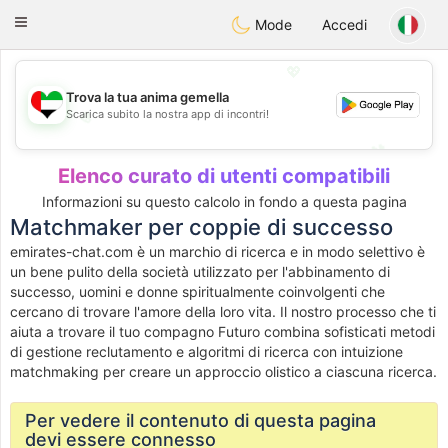
Emirates
Chat
Toggle
Mode
Accedi
navigation
💖
Trova la tua anima gemella
Scarica subito la nostra app di incontri!
💖
💕
💕
Elenco curato di utenti compatibili
Informazioni su questo calcolo in fondo a questa pagina
Matchmaker per coppie di successo
emirates-chat.com è un marchio di ricerca e in modo selettivo è
un bene pulito della società utilizzato per l'abbinamento di
successo, uomini e donne spiritualmente coinvolgenti che
cercano di trovare l'amore della loro vita. Il nostro processo che ti
aiuta a trovare il tuo compagno Futuro combina sofisticati metodi
di gestione reclutamento e algoritmi di ricerca con intuizione
matchmaking per creare un approccio olistico a ciascuna ricerca.
Per vedere il contenuto di questa pagina
devi essere connesso