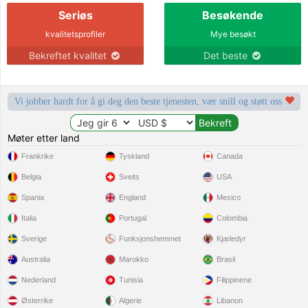
Seriøs
Besøkende
kvalitetsprofiler
Mye besøkt
Bekreftet kvalitet
Det beste
Vi jobber hardt for å gi deg den beste tjenesten, vær snill og støtt oss
Møter etter land
Frankrike
Tyskland
Canada
Belgia
Sveits
USA
Spania
England
Mexico
Italia
Portugal
Colombia
Sverige
Funksjonshemmet
Kjæledyr
Australia
Marokko
Brasil
Nederland
Tunisia
Filippinene
Østerrike
Algerie
Libanon