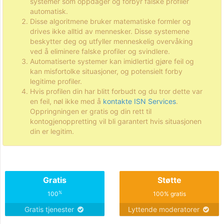
systemer som oppdager og forbyr falske profiler
automatisk.
Disse algoritmene bruker matematiske formler og
drives ikke alltid av mennesker. Disse systemene
beskytter deg og utfyller menneskelig overvåking
ved å eliminere falske profiler og svindlere.
Automatiserte systemer kan imidlertid gjøre feil og
kan misfortolke situasjoner, og potensielt forby
legitime profiler.
Hvis profilen din har blitt forbudt og du tror dette var
en feil, nøl ikke med å
kontakte ISN Services
.
Oppringningen er gratis og din rett til
kontogjenoppretting vil bli garantert hvis situasjonen
din er legitim.
Gratis
Støtte
%
100
100% gratis
Gratis tjenester
Lyttende moderatorer