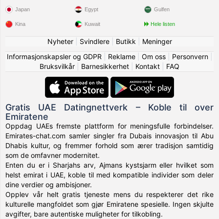
Japan
Egypt
Gulfen
Kina
Kuwait
Hele listen
Nyheter
|
Svindlere
|
Butikk
|
Meninger
Informasjonskapsler og GDPR
|
Reklame
|
Om oss
|
Personvern
|
Bruksvilkår
|
Barnesikkerhet
|
Kontakt
|
FAQ
Gratis UAE Datingnettverk – Koble til over
Emiratene
Oppdag UAEs fremste plattform for meningsfulle forbindelser.
Emirates-chat.com samler singler fra Dubais innovasjon til Abu
Dhabis kultur, og fremmer forhold som ærer tradisjon samtidig
som de omfavner modernitet.
Enten du er i Sharjahs arv, Ajmans kystsjarm eller hvilket som
helst emirat i UAE, koble til med kompatible individer som deler
dine verdier og ambisjoner.
Opplev vår helt gratis tjeneste mens du respekterer det rike
kulturelle mangfoldet som gjør Emiratene spesielle. Ingen skjulte
avgifter, bare autentiske muligheter for tilkobling.