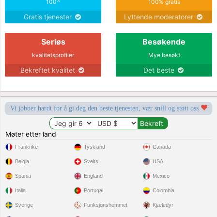
%
100
100% gratis
Gratis tjenester
Lyttende moderatorer
Seriøs
Besøkende
kvalitetsprofiler
Mye besøkt
Bekreftet kvalitet
Det beste
Vi jobber hardt for å gi deg den beste tjenesten, vær snill og støtt oss
Møter etter land
Frankrike
Tyskland
Canada
Belgia
Sveits
USA
Spania
England
Mexico
Italia
Portugal
Colombia
Sverige
Funksjonshemmet
Kjæledyr