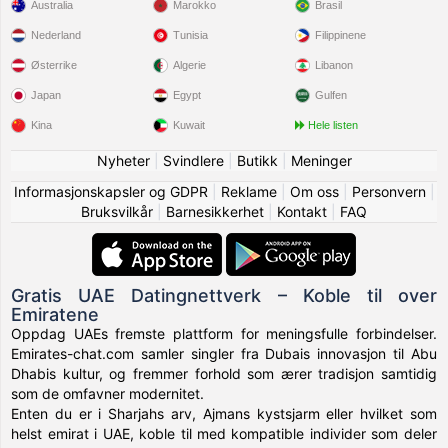
Australia
Marokko
Brasil
Nederland
Tunisia
Filippinene
Østerrike
Algerie
Libanon
Japan
Egypt
Gulfen
Kina
Kuwait
Hele listen
Nyheter
|
Svindlere
|
Butikk
|
Meninger
Informasjonskapsler og GDPR
|
Reklame
|
Om oss
|
Personvern
|
Bruksvilkår
|
Barnesikkerhet
|
Kontakt
|
FAQ
Gratis UAE Datingnettverk – Koble til over
Emiratene
Oppdag UAEs fremste plattform for meningsfulle forbindelser.
Emirates-chat.com samler singler fra Dubais innovasjon til Abu
Dhabis kultur, og fremmer forhold som ærer tradisjon samtidig
som de omfavner modernitet.
Enten du er i Sharjahs arv, Ajmans kystsjarm eller hvilket som
helst emirat i UAE, koble til med kompatible individer som deler