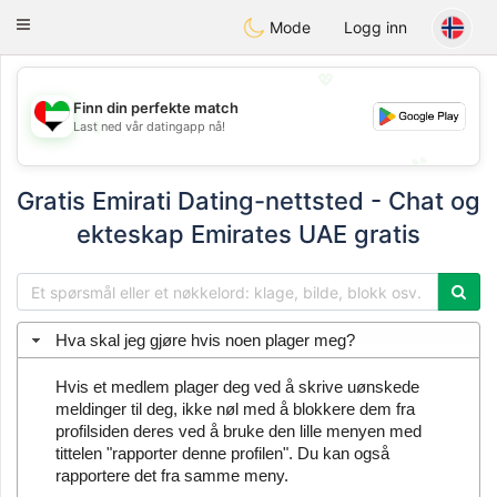
Emirates
Chat
Toggle
Mode
Logg inn
navigation
💖
Finn din perfekte match
💖
Last ned vår datingapp nå!
💕
💕
Gratis Emirati Dating-nettsted - Chat og
ekteskap Emirates UAE gratis
Hva skal jeg gjøre hvis noen plager meg?
Hvis et medlem plager deg ved å skrive uønskede
meldinger til deg, ikke nøl med å blokkere dem fra
profilsiden deres ved å bruke den lille menyen med
tittelen "rapporter denne profilen". Du kan også
rapportere det fra samme meny.