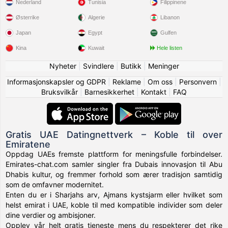
Nederland
Tunisia
Filippinene
Østerrike
Algerie
Libanon
Japan
Egypt
Gulfen
Kina
Kuwait
Hele listen
Nyheter
|
Svindlere
|
Butikk
|
Meninger
Informasjonskapsler og GDPR
|
Reklame
|
Om oss
|
Personvern
|
Bruksvilkår
|
Barnesikkerhet
|
Kontakt
|
FAQ
Gratis UAE Datingnettverk – Koble til over
Emiratene
Oppdag UAEs fremste plattform for meningsfulle forbindelser.
Emirates-chat.com samler singler fra Dubais innovasjon til Abu
Dhabis kultur, og fremmer forhold som ærer tradisjon samtidig
som de omfavner modernitet.
Enten du er i Sharjahs arv, Ajmans kystsjarm eller hvilket som
helst emirat i UAE, koble til med kompatible individer som deler
dine verdier og ambisjoner.
Opplev vår helt gratis tjeneste mens du respekterer det rike