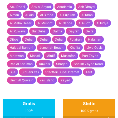
Abu Dhabi
Abu al Abyad
Academic
Adh Dhayd
Ajman
Al Ain
Al Bithna
Al Fujairah
Al Khan
Al Maha Deser
Al Mushrif
Al Nahda
Al Quoz
Al bidya
Ar Ruways
Bur Dubai
Dalma
Dayrah
Deira
Dibba
Dubai
Dubai
Dubai
Fujairah
Habshan
Halat al Bahrani
Jumeirah Beach
Khalifa
Liwa Oasis
Marawah
Masafi
Mirdif
Mussafah
Port Zayed
Ras Al Khaimah
Ruwais
Sharjah
Sheikh Zayed Road
Sila
Sir Bani Yas
Stadtteil Dubai Internet
Tarif
Umm Al Quwain
Yas Island
Zayed
Gratis
Støtte
%
100
100% gratis