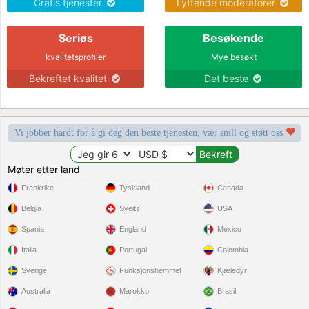
Gratis tjenester
Lyttende moderatorer
Seriøs
Besøkende
kvalitetsprofiler
Mye besøkt
Bekreftet kvalitet
Det beste
Vi jobber hardt for å gi deg den beste tjenesten, vær snill og støtt oss
Møter etter land
Frankrike
Tyskland
Canada
Belgia
Sveits
USA
Spania
England
Mexico
Italia
Portugal
Colombia
Sverige
Funksjonshemmet
Kjæledyr
Australia
Marokko
Brasil