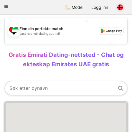
Emirates
Chat
Toggle
Mode
Logg inn
navigation
💖
Finn din perfekte match
💖
Last ned vår datingapp nå!
💕
💕
Gratis Emirati Dating-nettsted - Chat og
ekteskap Emirates UAE gratis