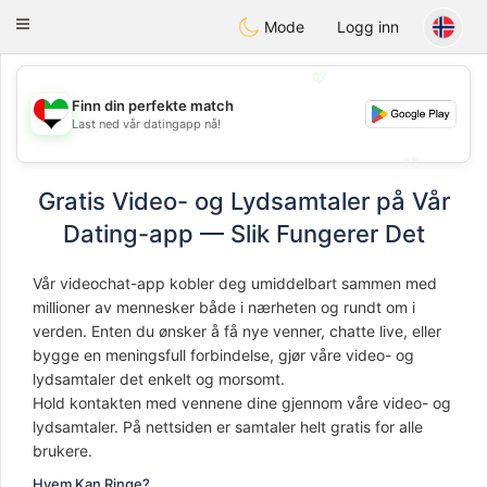
Emirates
Chat
Toggle
Mode
Logg inn
navigation
💖
Finn din perfekte match
Last ned vår datingapp nå!
💖
💕
💕
Gratis Video- og Lydsamtaler på Vår
Dating-app — Slik Fungerer Det
Vår videochat-app kobler deg umiddelbart sammen med
millioner av mennesker både i nærheten og rundt om i
verden. Enten du ønsker å få nye venner, chatte live, eller
bygge en meningsfull forbindelse, gjør våre video- og
lydsamtaler det enkelt og morsomt.
Hold kontakten med vennene dine gjennom våre video- og
lydsamtaler. På nettsiden er samtaler helt gratis for alle
brukere.
Hvem Kan Ringe?