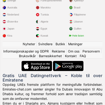
Sverige
Funksjonshemmet
Kjæledyr
Australia
Marokko
Brasil
Nederland
Tunisia
Filippinene
Østerrike
Algerie
Libanon
Japan
Egypt
Gulfen
Kina
Kuwait
Hele listen
Nyheter
|
Svindlere
|
Butikk
|
Meninger
Informasjonskapsler og GDPR
|
Reklame
|
Om oss
|
Personvern
|
Bruksvilkår
|
Barnesikkerhet
|
Kontakt
|
FAQ
Gratis UAE Datingnettverk – Koble til over
Emiratene
Oppdag UAEs fremste plattform for meningsfulle forbindelser.
Emirates-chat.com samler singler fra Dubais innovasjon til Abu
Dhabis kultur, og fremmer forhold som ærer tradisjon samtidig
som de omfavner modernitet.
Enten du er i Sharjahs arv, Ajmans kystsjarm eller hvilket som