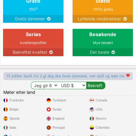
Gratis
Støtte
%
100
100% gratis
Gratis tjenester
Lyttende moderatorer
Seriøs
Besøkende
kvalitetsprofiler
Mye besøkt
Bekreftet kvalitet
Det beste
Vi jobber hardt for å gi deg den beste tjenesten, vær snill og støtt oss
Møter etter land
Frankrike
Tyskland
Canada
Belgia
Sveits
USA
Spania
England
Mexico
Italia
Portugal
Colombia