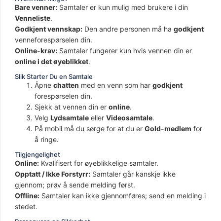
Bare venner:
Samtaler er kun mulig med brukere i din
Venneliste
.
Godkjent vennskap:
Den andre personen må ha
godkjent
venneforespørselen din.
Online-krav:
Samtaler fungerer kun hvis vennen din er
online i det øyeblikket
.
Slik Starter Du en Samtale
Åpne
chatten
med en venn som har
godkjent
forespørselen din.
Sjekk at vennen din er
online
.
Velg
Lydsamtale
eller
Videosamtale
.
På mobil må du sørge for at du er
Gold-medlem
for
å ringe.
Tilgjengelighet
Online:
Kvalifisert for øyeblikkelige samtaler.
Opptatt / Ikke Forstyrr:
Samtaler går kanskje ikke
gjennom; prøv å sende melding først.
Offline:
Samtaler kan ikke gjennomføres; send en melding i
stedet.