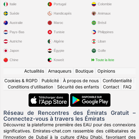
Italie
Portugal
Colombie
Suède
Handicapés
Animaux
Australie
Maroc
Brésil
Pays-Bas
Tunisie
Philippines
Autriche
Algérie
Liban
Japon
Égypte
Golfe
Chine
Koweït
Toute la liste
Actualités
|
Arnaqueurs
|
Boutique
|
Opinions
Cookies & RGPD
|
Publicité
|
À propos de nous
|
Confidentialité
|
Conditions d'utilisation
|
Sécurité des enfants
|
Contact
|
FAQ
Réseau de Rencontres des Émirats Gratuit –
Connectez-vous à travers les Émirats
Découvrez la plateforme première des EAU pour des connexions
significatives. Emirates-chat.com rassemble des célibataires de
l'innovation de Dubaï à la culture d'Abu Dhabi, favorisant des