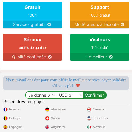
Gratuit
Support
%
100
100% gratuit
Services gratuits
Modérateurs à l'écoute
Sérieux
Visiteurs
profils de qualité
Très visité
Qualité confirmée
Le meilleur
Nous travaillons dur pour vous offrir le meilleur service, soyez solidaire
s'il vous plaît
Rencontres par pays
France
Allemagne
Canada
Belgique
Suisse
États-Unis
Espagne
Angleterre
Mexique