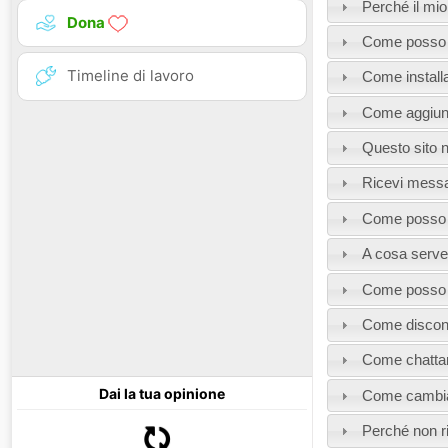
Perché il mi
Dona
Come posso a
Timeline di lavoro
Come installa
Come aggiun
Questo sito n
Ricevi messag
Come posso i
A cosa serve l
Come posso a
Come disconn
Come chattare
Dai la tua opinione
Come cambiar
Perché non r