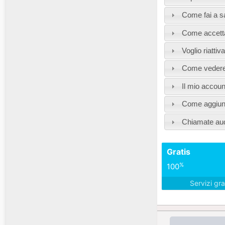
Come fai a s
Come accettar
Voglio riattiv
Come vedere i
Il mio accoun
Come aggiung
Chiamate aud
Gratis
%
100
Servizi gra