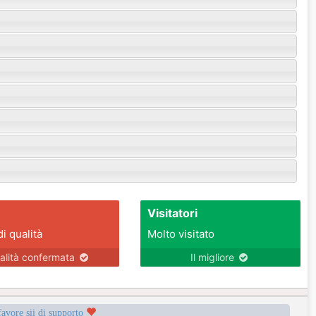
Visitatori
di qualità
Molto visitato
alità confermata
Il migliore
favore sii di supporto