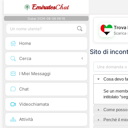
Emirates
Chat
Dubai 2026-08-08 09:16
Trova 
Scarica 
Home
Sito di incon
Cerca
I Miei Messaggi
Cosa devo fa
Chat
Se un membro 
intitolato “s
Videochiamata
Come posso e
Attività
Perché il mio