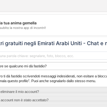
la tua anima gemella
💖
subito la nostra app di incontri!
💕
tri gratuiti negli Emirati Arabi Uniti - Chat e
re se qualcuno mi dà fastidio?
ti dà fastidio scrivendoti messaggi indesiderati, non esitare a bloccar
egnala questo profilo”. Puoi anche segnalarlo dallo stesso menu.
liminare il mio account?
 account non è stato accettato?