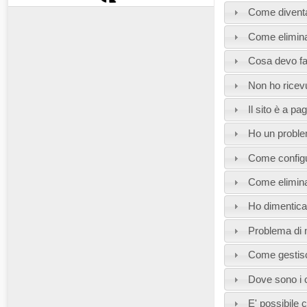
Come divent
Come elimina
Cosa devo fa
Non ho ricevu
Il sito è a p
Ho un proble
Come configu
Come eliminar
Ho dimentica
Problema di n
Come gestisco
Dove sono i 
E' possibile