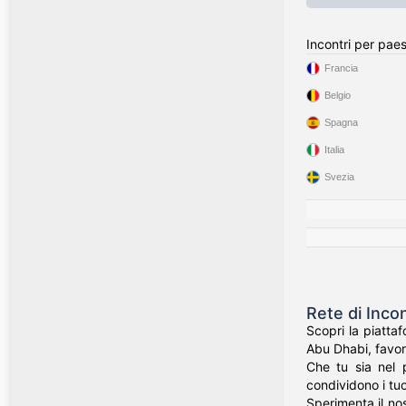
Incontri per pae
Francia
Belgio
Spagna
Italia
Svezia
Rete di Incon
Scopri la piatta
Abu Dhabi, favor
Che tu sia nel p
condividono i tuoi
Sperimenta il nos