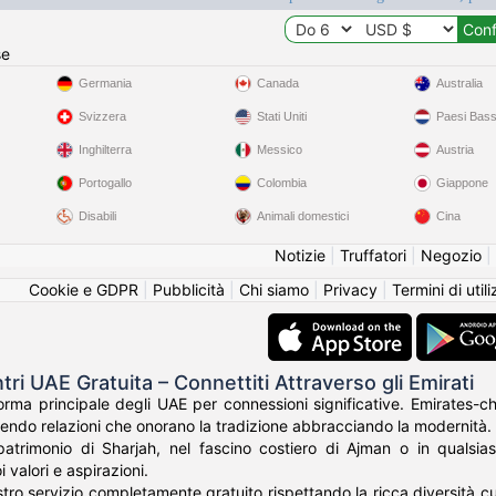
se
Germania
Canada
Australia
Svizzera
Stati Uniti
Paesi Bass
Inghilterra
Messico
Austria
Portogallo
Colombia
Giappone
Disabili
Animali domestici
Cina
Notizie
|
Truffatori
|
Negozio
|
Cookie e GDPR
|
Pubblicità
|
Chi siamo
|
Privacy
|
Termini di util
tri UAE Gratuita – Connettiti Attraverso gli Emirati
forma principale degli UAE per connessioni significative. Emirates-ch
endo relazioni che onorano la tradizione abbracciando la modernità.
atrimonio di Sharjah, nel fascino costiero di Ajman o in qualsias
 valori e aspirazioni.
tro servizio completamente gratuito rispettando la ricca diversità cul