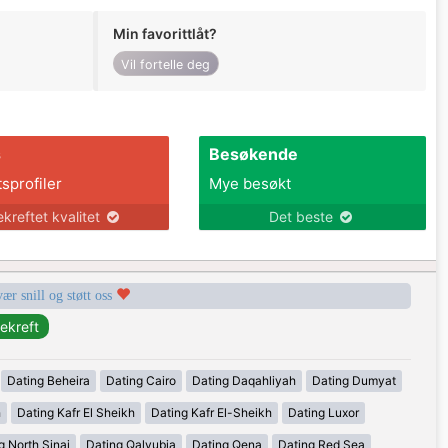
Min favorittlåt?
Vil fortelle deg
s
Besøkende
tsprofiler
Mye besøkt
ekreftet kvalitet
Det beste
vær snill og støtt oss
Dating Beheira
Dating Cairo
Dating Daqahliyah
Dating Dumyat
h
Dating Kafr El Sheikh
Dating Kafr El-Sheikh
Dating Luxor
g North Sinai
Dating Qalyubia
Dating Qena
Dating Red Sea