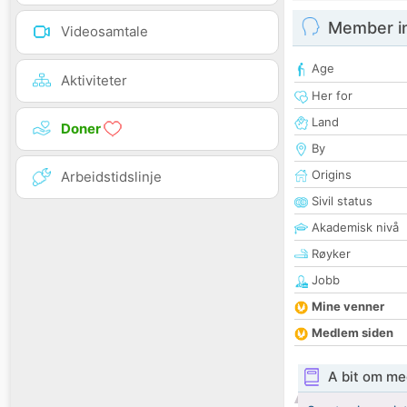
Member i
Videosamtale
Age
Aktiviteter
Her for
Land
Doner
By
Origins
Arbeidstidslinje
Sivil status
Akademisk nivå
Røyker
Jobb
Mine venner
Medlem siden
A bit om me