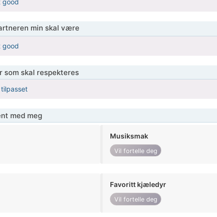
t good
partneren min skal være
t good
er som skal respekteres
 tilpasset
jent med meg
Musiksmak
Vil fortelle deg
Favoritt kjæledyr
Vil fortelle deg