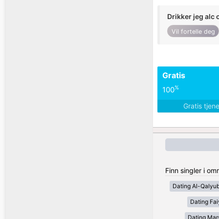
Drikker jeg alc 
Vil fortelle deg
Gratis
%
100
Gratis tjen
Finn singler i o
Dating Al-Qalyub
Dating Fa
Dating Mar