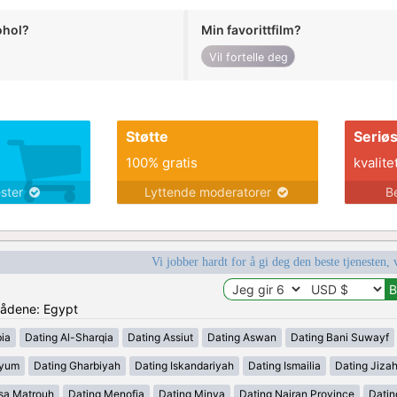
ohol?
Min favorittfilm?
Vil fortelle deg
Støtte
Seriø
100% gratis
kvalite
ester
Lyttende moderatorer
B
Vi jobber hardt for å gi deg den beste tjenesten, 
mrådene: Egypt
ia
Dating Al-Sharqia
Dating Assiut
Dating Aswan
Dating Bani Suwayf
iyum
Dating Gharbiyah
Dating Iskandariyah
Dating Ismailia
Dating Jiza
sa Matrouh
Dating Menofia
Dating Minya
Dating Najran Province
Datin