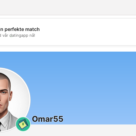
in perfekte match
💖
d vår datingapp nå!
💕
Omar55
0