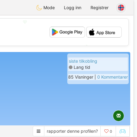
Mode
Logg inn
Registrer
💖
💕
siste tilkobling
Lang tid
85 Visninger |
0 Kommentarer
rapporter denne profilen?
0