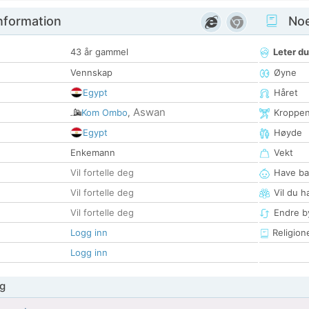
nformation
Noen
43 år gammel
Leter du
Vennskap
Øyne
Egypt
Håret
Aswan
Kom Ombo
,
Kroppe
Egypt
Høyde
Enkemann
Vekt
Vil fortelle deg
Have ba
Vil fortelle deg
Vil du h
Vil fortelle deg
Endre by
Logg inn
Religion
Logg inn
g