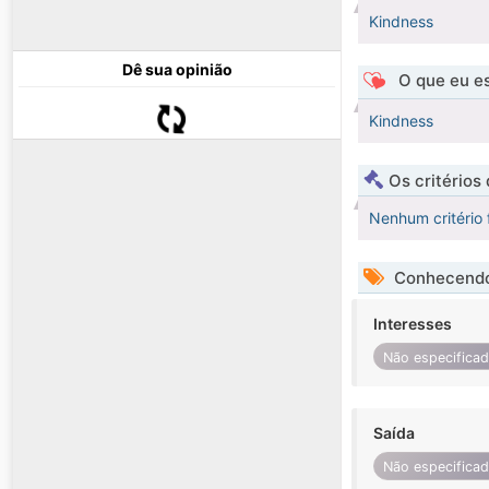
Kindness
Dê sua opinião
O que eu es
Kindness
Os critérios
Nenhum critério 
Conhecendo
Interesses
Não especifica
Saída
Não especifica