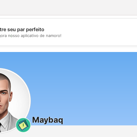
re seu par perfeito
💖
gora nosso aplicativo de namoro!
💕
Maybaq
1