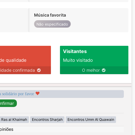
Música favorita
Não especificado
Visitantes
 de qualidade
Muito visitado
lidade confirmada
O melhor
a solidário por favor
 Ras al Khaimah
Encontros Sharjah
Encontros Umm Al Quawain
piniões