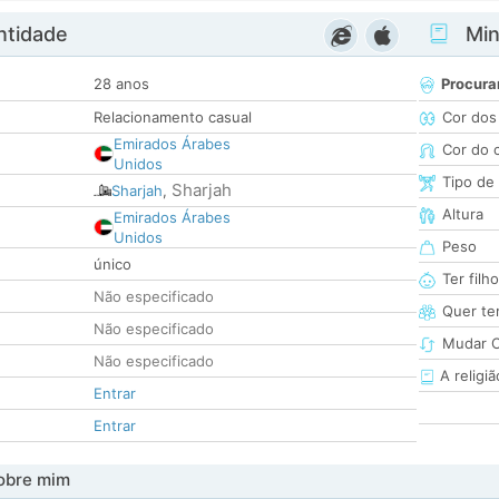
ntidade
Minh
28 anos
Procura
Relacionamento casual
Cor dos
Emirados Árabes
Cor do 
Unidos
Tipo de
Sharjah
Sharjah
,
Altura
Emirados Árabes
Unidos
Peso
único
Ter filh
Não especificado
Quer ter
Não especificado
Mudar C
Não especificado
A religiã
Entrar
Entrar
obre mim