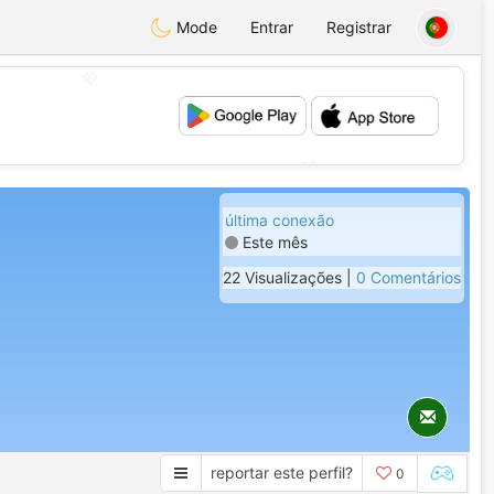
Mode
Entrar
Registrar
💖
💕
última conexão
Este mês
22 Visualizações |
0 Comentários
reportar este perfil?
0