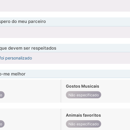
pero do meu parceiro
 que devem ser respeitados
foi personalizado
-me melhor
Gostos Musicais
do
Não especificado
Animais favoritos
do
Não especificado