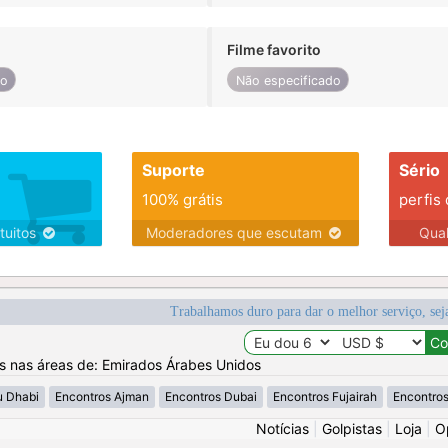
Filme favorito
do
Não especificado
Suporte
Sério
100% grátis
perfis
tuitos
Moderadores que escutam
Qua
Trabalhamos duro para dar o melhor serviço, sej
os nas áreas de: Emirados Árabes Unidos
u Dhabi
Encontros Ajman
Encontros Dubai
Encontros Fujairah
Encontros
Notícias
|
Golpistas
|
Loja
|
O