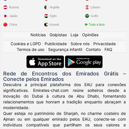
Áustria
Argélia
Líbano
Japão
Egito
Golfo
China
Kuwait
Toda a lista
Notícias
|
Golpistas
|
Loja
|
Opiniões
Cookies e LGPD
|
Publicidade
|
Sobre nós
|
Privacidade
|
Termos de uso
|
Segurança infantil
|
Contato
|
FAQ
Rede de Encontros dos Emirados Grátis –
Conecte pelos Emirados
Descubra a principal plataforma dos EAU para conexões
significativas. Emirates-chat.com reúne solteiros desde a
inovação do Dubai à cultura de Abu Dhabi, fomentando
relacionamentos que honram a tradição enquanto abraçam a
modernidade.
Quer esteja no património de Sharjah, no charme costeiro de
Ajman ou em qualquer emirado pelos EAU, conecte-se com
indivíduos compatíveis que partilham os seus valores e