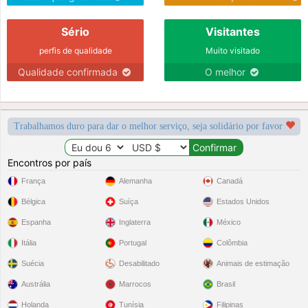
Sério
Visitantes
perfis de qualidade
Muito visitado
Qualidade confirmada
O melhor
Trabalhamos duro para dar o melhor serviço, seja solidário por favor
Encontros por país
França
Alemanha
Canadá
Bélgica
Suíça
Estados Unidos
Espanha
Inglaterra
México
Itália
Portugal
Colômbia
Suécia
Desabilitado
Animais de estimação
Austrália
Marrocos
Brasil
Holanda
Tunísia
Filipinas