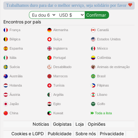
Trabalhamos duro para dar o melhor serviço, seja solidário por favor
Encontros por país
França
Alemanha
Canadá
Bélgica
Suíça
Estados Unidos
Espanha
Inglaterra
México
Itália
Portugal
Colômbia
Suécia
Desabilitado
Animais de estimação
Austrália
Marrocos
Brasil
Holanda
Tunísia
Filipinas
Áustria
Argélia
Líbano
Japão
Egito
Golfo
China
Kuwait
Toda a lista
Notícias
|
Golpistas
|
Loja
|
Opiniões
Cookies e LGPD
|
Publicidade
|
Sobre nós
|
Privacidade
|