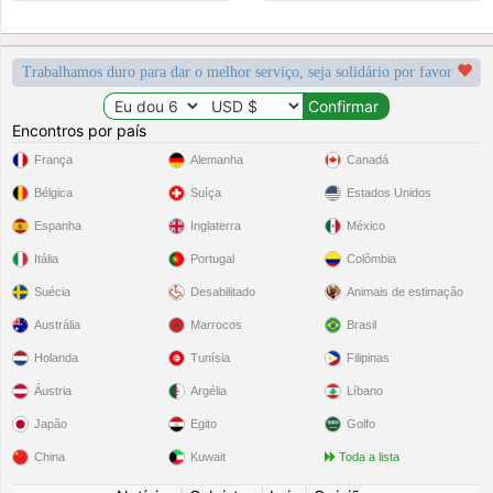
Trabalhamos duro para dar o melhor serviço, seja solidário por favor
Encontros por país
França
Alemanha
Canadá
Bélgica
Suíça
Estados Unidos
Espanha
Inglaterra
México
Itália
Portugal
Colômbia
Suécia
Desabilitado
Animais de estimação
Austrália
Marrocos
Brasil
Holanda
Tunísia
Filipinas
Áustria
Argélia
Líbano
Japão
Egito
Golfo
China
Kuwait
Toda a lista