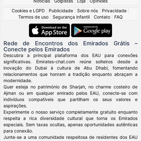
Notícias
|
Golpistas
|
Loja
|
Opiniões
Cookies e LGPD
|
Publicidade
|
Sobre nós
|
Privacidade
|
Termos de uso
|
Segurança infantil
|
Contato
|
FAQ
Rede de Encontros dos Emirados Grátis –
Conecte pelos Emirados
Descubra a principal plataforma dos EAU para conexões
significativas. Emirates-chat.com reúne solteiros desde a
inovação do Dubai à cultura de Abu Dhabi, fomentando
relacionamentos que honram a tradição enquanto abraçam a
modernidade.
Quer esteja no património de Sharjah, no charme costeiro de
Ajman ou em qualquer emirado pelos EAU, conecte-se com
indivíduos compatíveis que partilham os seus valores e
aspirações.
Experimente o nosso serviço completamente gratuito enquanto
respeita a rica diversidade cultural que torna os Emirados
especiais. Sem taxas ocultas, apenas oportunidades autênticas
para conexão.
Junte-se a uma comunidade respeitosa de residentes dos EAU