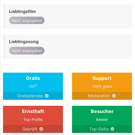
Lieblingsfilm
Nicht angegeben
Lieblingssong
Nicht angegeben
Gratis
Support
%
100
100% gratis
Gratisdienste
Moderation
Ernsthaft
Besucher
Top-Profile
Beliebt
Geprüft
Top-Seite