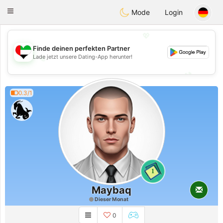
Emirates
Chat
Toggle
Mode
Login
navigation
💖
Finde deinen perfekten Partner
Lade jetzt unsere Dating-App herunter!
💖
💕
💕
0.3/1
1
Maybaq
Dieser Monat
0