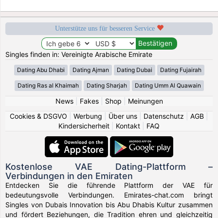
Unterstütze uns für besseren Service
Singles finden in: Vereinigte Arabische Emirate
Dating Abu Dhabi
Dating Ajman
Dating Dubai
Dating Fujairah
Dating Ras al Khaimah
Dating Sharjah
Dating Umm Al Quawain
News
|
Fakes
|
Shop
|
Meinungen
Cookies & DSGVO
|
Werbung
|
Über uns
|
Datenschutz
|
AGB
|
Kindersicherheit
|
Kontakt
|
FAQ
Kostenlose VAE Dating-Plattform –
Verbindungen in den Emiraten
Entdecken Sie die führende Plattform der VAE für
bedeutungsvolle Verbindungen. Emirates-chat.com bringt
Singles von Dubais Innovation bis Abu Dhabis Kultur zusammen
und fördert Beziehungen, die Tradition ehren und gleichzeitig