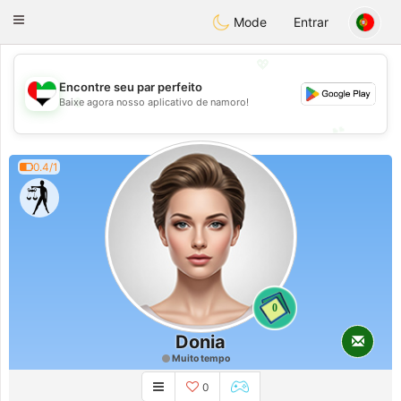
Emirates
Chat
Toggle
Mode
Entrar
navigation
💖
Encontre seu par perfeito
💖
Baixe agora nosso aplicativo de namoro!
💕
💕
0.4/1
0
Donia
Muito tempo
0