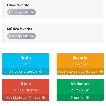
Filme favorito
Não especificado
Música favorita
Não especificado
Grátis
Suporte
%
100
100% grátis
Serviços gratuitos
Moderadores que escutam
Sério
Visitantes
perfis de qualidade
Muito visitado
Qualidade confirmada
O melhor