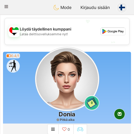
Emirates
Chat
Toggle
Mode
Kirjaudu sisään
navigation
💖
Löydä täydellinen kumppani
💖
Lataa deittisovelluksemme nyt!
💕
💕
0.4/1
0
Donia
Pitkä aika
0