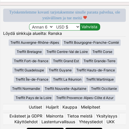
Työskentelemme kovasti tarjotaksemme sinulle parasta palvelua, ole
ystävällinen ja tue meitä
Löydä sinkkuja alueilta: Ranska
Treffit Auvergne-Rhône-Alpes
Treffit Bourgogne-Franche-Comté
Treffit Bretagne
Treffit Centre-Val de Loire
Treffit Corse
Treffit Fort-de-france
Treffit Grand Est
Treffit Grande-Terre
Treffit Guadeloupe
Treffit Guyane
Treffit Hauts-de-France
Treffit Île-de-France
Treffit La Réunion
Treffit Martinique
Treffit Normandie
Treffit Nouvelle-Aquitaine
Treffit Occitanie
Treffit Pays de la Loire
Treffit Provence-Alpes-Côte d Azur
Uutiset
|
Huijarit
|
Kauppa
|
Mielipiteet
Evästeet ja GDPR
|
Mainonta
|
Tietoa meistä
|
Yksityisyys
|
Käyttöehdot
|
Lastenturvallisuus
|
Yhteystiedot
|
UKK