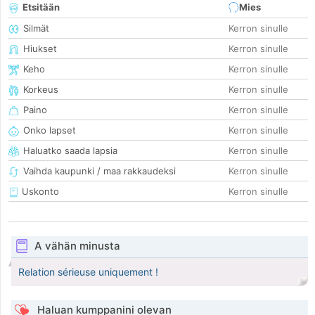
Etsitään
Mies
Silmät
Kerron sinulle
Hiukset
Kerron sinulle
Keho
Kerron sinulle
Korkeus
Kerron sinulle
Paino
Kerron sinulle
Onko lapset
Kerron sinulle
Haluatko saada lapsia
Kerron sinulle
Vaihda kaupunki / maa rakkaudeksi
Kerron sinulle
Uskonto
Kerron sinulle
A vähän minusta
Relation sérieuse uniquement !
Haluan kumppanini olevan