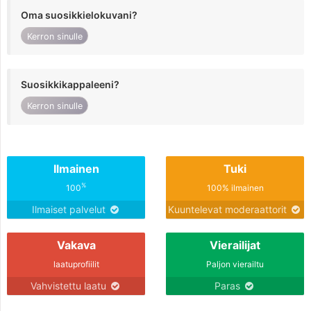
Oma suosikkielokuvani?
Kerron sinulle
Suosikkikappaleeni?
Kerron sinulle
Ilmainen
Tuki
%
100
100% ilmainen
Ilmaiset palvelut
Kuuntelevat moderaattorit
Vakava
Vierailijat
laatuprofiilit
Paljon vierailtu
Vahvistettu laatu
Paras