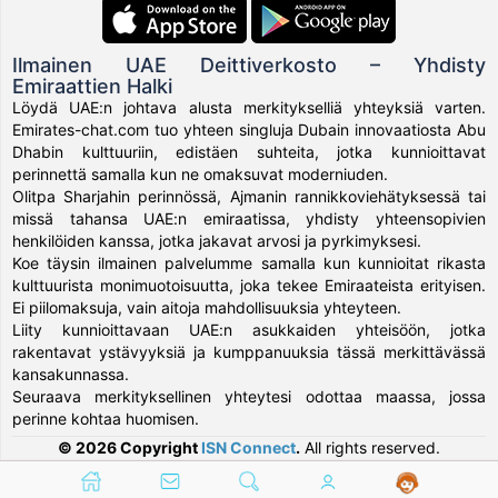
Ilmainen UAE Deittiverkosto – Yhdisty
Emiraattien Halki
Löydä UAE:n johtava alusta merkitykselliä yhteyksiä varten.
Emirates-chat.com tuo yhteen singluja Dubain innovaatiosta Abu
Dhabin kulttuuriin, edistäen suhteita, jotka kunnioittavat
perinnettä samalla kun ne omaksuvat moderniuden.
Olitpa Sharjahin perinnössä, Ajmanin rannikkoviehätyksessä tai
missä tahansa UAE:n emiraatissa, yhdisty yhteensopivien
henkilöiden kanssa, jotka jakavat arvosi ja pyrkimyksesi.
Koe täysin ilmainen palvelumme samalla kun kunnioitat rikasta
kulttuurista monimuotoisuutta, joka tekee Emiraateista erityisen.
Ei piilomaksuja, vain aitoja mahdollisuuksia yhteyteen.
Liity kunnioittavaan UAE:n asukkaiden yhteisöön, jotka
rakentavat ystävyyksiä ja kumppanuuksia tässä merkittävässä
kansakunnassa.
Seuraava merkityksellinen yhteytesi odottaa maassa, jossa
perinne kohtaa huomisen.
© 2026 Copyright
ISN Connect
.
All rights reserved.