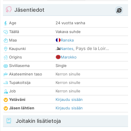
Jäsentiedot
Age
24 vuotta vanha
Täällä
Vakava suhde
Maa
Ranska
Pays de la Loir...
Kaupunki
Nantes
,
Origins
Marokko
Siviiliasema
Single
Akateeminen taso
Kerron sinulle
Tupakoitsija
Kerron sinulle
Job
Kerron sinulle
Ystäväni
Kirjaudu sisään
Jäsen lähtien
Kirjaudu sisään
Joitakin lisätietoja