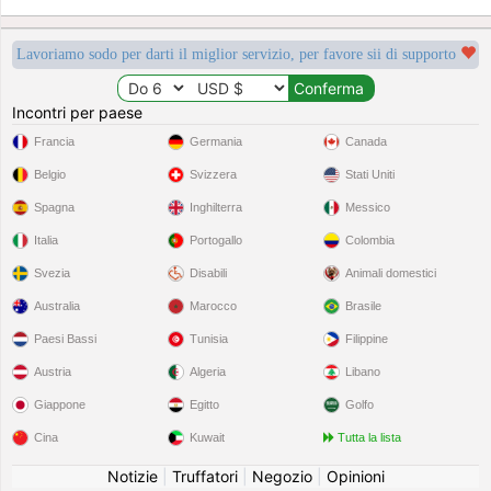
Lavoriamo sodo per darti il miglior servizio, per favore sii di supporto
Incontri per paese
Francia
Germania
Canada
Belgio
Svizzera
Stati Uniti
Spagna
Inghilterra
Messico
Italia
Portogallo
Colombia
Svezia
Disabili
Animali domestici
Australia
Marocco
Brasile
Paesi Bassi
Tunisia
Filippine
Austria
Algeria
Libano
Giappone
Egitto
Golfo
Cina
Kuwait
Tutta la lista
Notizie
|
Truffatori
|
Negozio
|
Opinioni