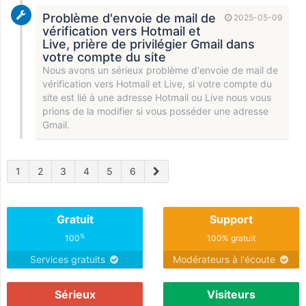
Problème d'envoie de mail de
2025-05-09
vérification vers Hotmail et
Live, prière de privilégier Gmail dans
votre compte du site
Nous avons un sérieux problème d'envoie de mail de
vérification vers Hotmail et Live, si votre compte du
site est lié à une adresse Hotmail ou Live nous vous
prions de la modifier si vous posséder une adresse
Gmail.
1
2
3
4
5
6
Gratuit
Support
%
100
100% gratuit
Services gratuits
Modérateurs à l'écoute
Sérieux
Visiteurs