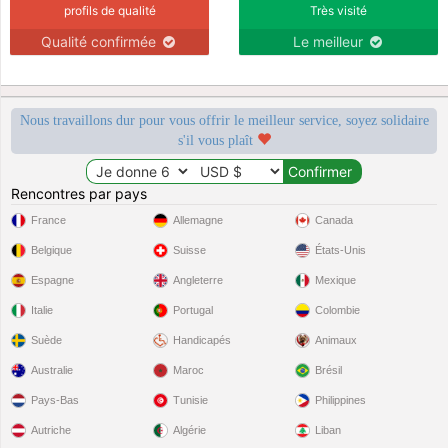
profils de qualité
Très visité
Qualité confirmée
Le meilleur
Nous travaillons dur pour vous offrir le meilleur service, soyez solidaire
s'il vous plaît
Rencontres par pays
France
Allemagne
Canada
Belgique
Suisse
États-Unis
Espagne
Angleterre
Mexique
Italie
Portugal
Colombie
Suède
Handicapés
Animaux
Australie
Maroc
Brésil
Pays-Bas
Tunisie
Philippines
Autriche
Algérie
Liban