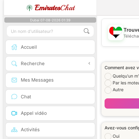
Emirates
Chat
Dubai 07-08-2026 01:39
Trouve
Télécha
Accueil
Recherche
Comment avez vo
Quelqu'un m'
Mes Messages
Par les mote
Autre
Chat
Appel vidéo
Avez-vous config
Activités
Oui