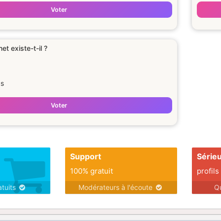
Voter
et existe-t-il ?
as
Voter
Support
Série
100% gratuit
profils
atuits
Modérateurs à l'écoute
Q