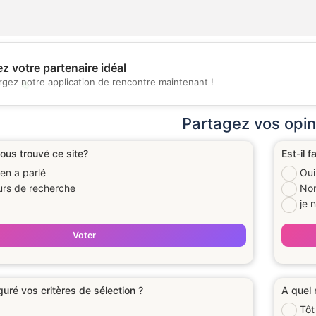
z votre partenaire idéal
rgez notre application de rencontre maintenant !
💖
💕
Partagez vos opin
us trouvé ce site?
Est-il f
en a parlé
Oui
urs de recherche
No
je 
Voter
uré vos critères de sélection ?
A quel 
Tôt