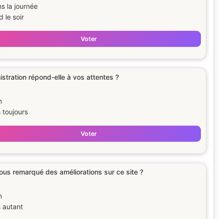
s la journée
d le soir
Voter
istration répond-elle à vos attentes ?
n
 toujours
Voter
us remarqué des améliorations sur ce site ?
n
 autant