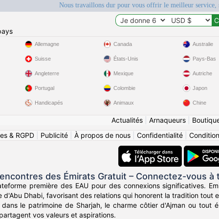
Nous travaillons dur pour vous offrir le meilleur service, 
pays
Allemagne
Canada
Australie
Suisse
États-Unis
Pays-Bas
Angleterre
Mexique
Autriche
Portugal
Colombie
Japon
Handicapés
Animaux
Chine
Actualités
|
Arnaqueurs
|
Boutiqu
ies & RGPD
|
Publicité
|
À propos de nous
|
Confidentialité
|
Conditions
ncontres des Émirats Gratuit – Connectez-vous à t
ateforme première des EAU pour des connexions significatives. Emi
e d'Abu Dhabi, favorisant des relations qui honorent la tradition tout
dans le patrimoine de Sharjah, le charme côtier d'Ajman ou tout 
partagent vos valeurs et aspirations.