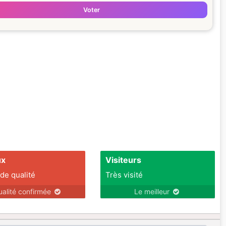
Voter
ux
Visiteurs
 de qualité
Très visité
ualité confirmée
Le meilleur