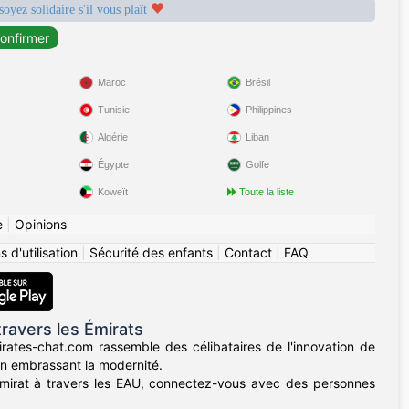
soyez solidaire s'il vous plaît
Maroc
Brésil
Tunisie
Philippines
Algérie
Liban
Égypte
Golfe
Koweït
Toute la liste
e
|
Opinions
 d'utilisation
|
Sécurité des enfants
|
Contact
|
FAQ
ravers les Émirats
rates-chat.com rassemble des célibataires de l'innovation de
 en embrassant la modernité.
émirat à travers les EAU, connectez-vous avec des personnes