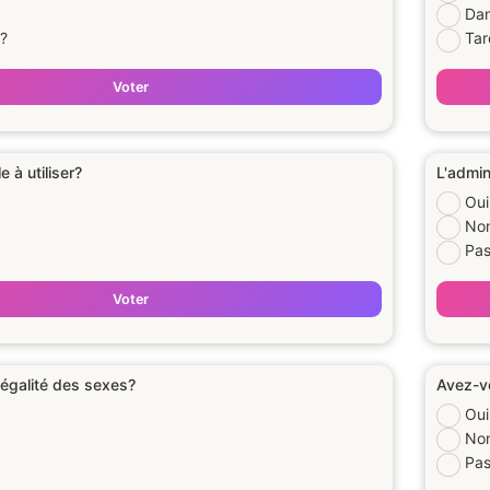
Dan
a?
Tar
Voter
le à utiliser?
L'admin
Oui
No
Pas
Voter
'égalité des sexes?
Avez-vo
Oui
No
Pas