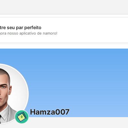
re seu par perfeito
💖
gora nosso aplicativo de namoro!
💕
Hamza007
0