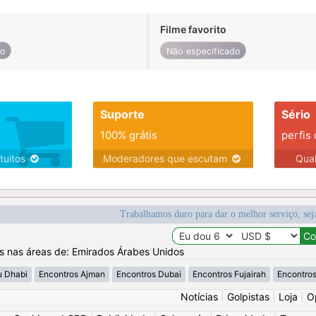
Filme favorito
do
Não especificado
Suporte
Sério
100% grátis
perfis
tuitos
Moderadores que escutam
Qua
Trabalhamos duro para dar o melhor serviço, sej
os nas áreas de: Emirados Árabes Unidos
u Dhabi
Encontros Ajman
Encontros Dubai
Encontros Fujairah
Encontros
Notícias
|
Golpistas
|
Loja
|
O