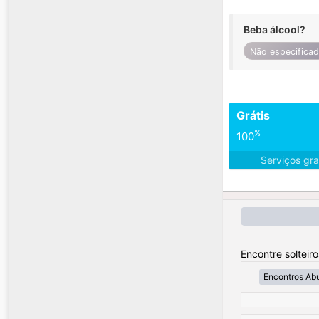
Beba álcool?
Não especifica
Grátis
%
100
Serviços gra
Encontre solteir
Encontros Ab