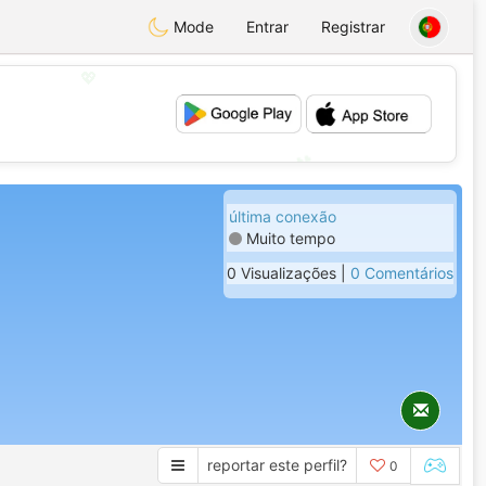
Mode
Entrar
Registrar
💖
💕
última conexão
Muito tempo
0 Visualizações |
0 Comentários
reportar este perfil?
0