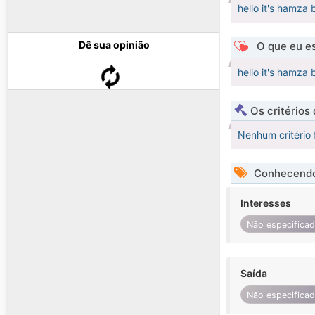
hello it's hamza
Dê sua opinião
O que eu es
hello it's hamza
Os critérios
Nenhum critério 
Conhecendo
Interesses
Não especifica
Saída
Não especifica