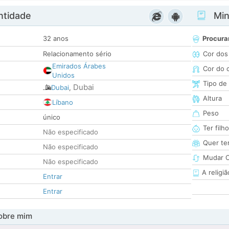
ntidade
Minh
32 anos
Procura
Relacionamento sério
Cor dos
Emirados Árabes
Cor do 
Unidos
Tipo de
Dubai
Dubai
,
Altura
Líbano
Peso
único
Ter filh
Não especificado
Quer ter
Não especificado
Mudar C
Não especificado
A religiã
Entrar
Entrar
obre mim