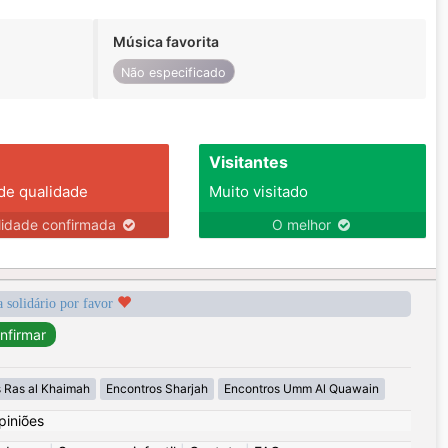
Música favorita
Não especificado
Visitantes
 de qualidade
Muito visitado
lidade confirmada
O melhor
a solidário por favor
 Ras al Khaimah
Encontros Sharjah
Encontros Umm Al Quawain
piniões