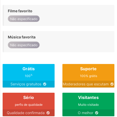
Filme favorito
Não especificado
Música favorita
Não especificado
Grátis
Suporte
%
100
100% grátis
Serviços gratuitos
Moderadores que escutam
Sério
Visitantes
perfis de qualidade
Muito visitado
Qualidade confirmada
O melhor