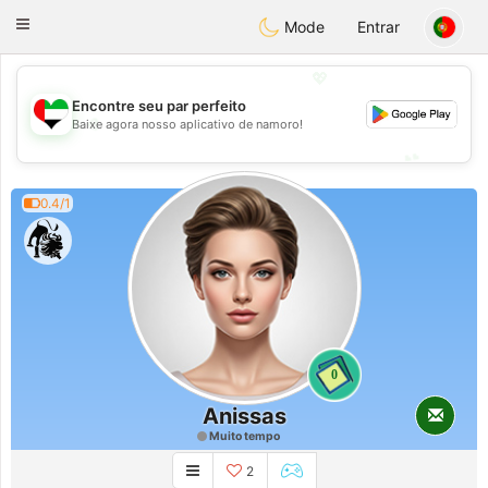
Emirates
Chat
Toggle
Mode
Entrar
navigation
💖
Encontre seu par perfeito
💖
Baixe agora nosso aplicativo de namoro!
💕
💕
0.4/1
0
Anissas
Muito tempo
2