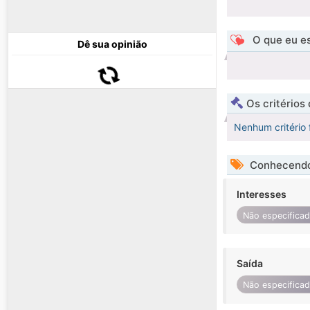
O que eu es
Dê sua opinião
Os critérios
Nenhum critério 
Conhecendo
Interesses
Não especifica
Saída
Não especifica