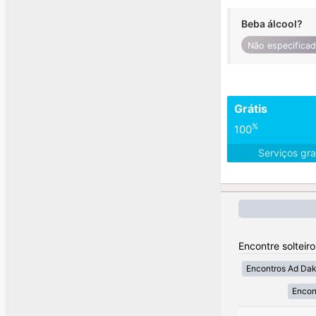
Beba álcool?
Não especifica
Grátis
%
100
Serviços gra
Encontre solteir
Encontros Ad Dakh
Encon