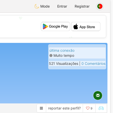
Mode
Entrar
Registrar
💖
💕
última conexão
Muito tempo
521 Visualizações |
0 Comentários
reportar este perfil?
9