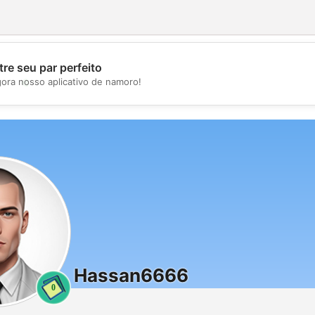
re seu par perfeito
💖
gora nosso aplicativo de namoro!
💕
Hassan6666
0