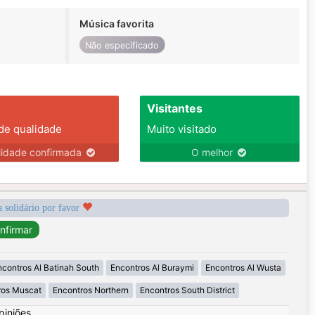
Música favorita
Não especificado
Visitantes
 de qualidade
Muito visitado
lidade confirmada
O melhor
a solidário por favor
ncontros Al Batinah South
Encontros Al Buraymi
Encontros Al Wusta
ros Muscat
Encontros Northern
Encontros South District
piniões