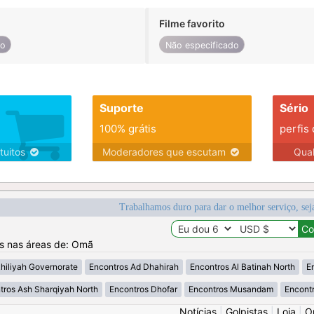
Filme favorito
do
Não especificado
Suporte
Sério
100% grátis
perfis
tuitos
Moderadores que escutam
Qua
Trabalhamos duro para dar o melhor serviço, sej
os nas áreas de: Omã
iliyah ‍Governorate
Encontros Ad Dhahirah
Encontros Al Batinah North
E
tros Ash Sharqiyah North
Encontros Dhofar
Encontros Musandam
Encont
Notícias
|
Golpistas
|
Loja
|
O