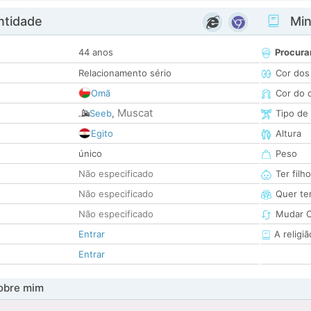
ntidade
Minh
44 anos
Procura
Relacionamento sério
Cor dos
Omã
Cor do 
Muscat
Seeb
,
Tipo de
Egito
Altura
único
Peso
Não especificado
Ter filh
Não especificado
Quer ter
Não especificado
Mudar C
Entrar
A religiã
Entrar
obre mim