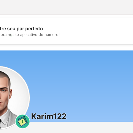
re seu par perfeito
💖
gora nosso aplicativo de namoro!
💕
Karim122
1