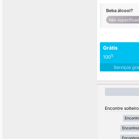
Beba álcool?
Não especifica
Grátis
%
100
Serviços gra
Encontre solteir
Encontr
Encontros
Encontros