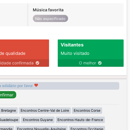
Música favorita
Não especificado
Visitantes
 de qualidade
Muito visitado
lidade confirmada
O melhor
a solidário por favor
 Bretagne
Encontros Centre-Val de Loire
Encontros Corse
Guadeloupe
Encontros Guyane
Encontros Hauts-de-France
rmandie
Encontros Nouvelle-Aquitaine
Encontros Occitanie