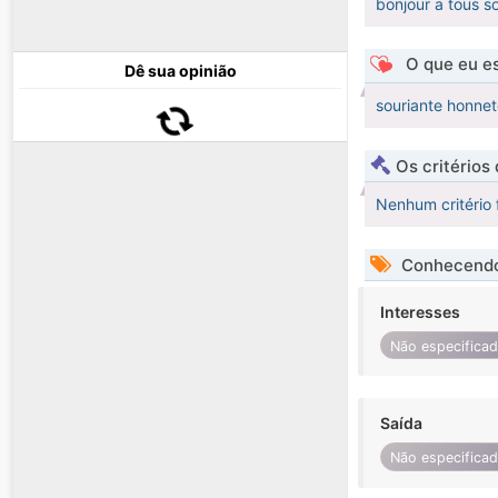
bonjour a tous s
O que eu es
Dê sua opinião
souriante honnet
Os critérios
Nenhum critério 
Conhecendo
Interesses
Não especifica
Saída
Não especifica