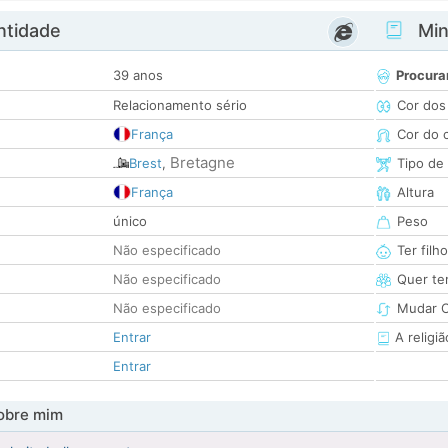
ntidade
Minh
39 anos
Procura
Relacionamento sério
Cor dos
França
Cor do 
Bretagne
Brest
,
Tipo de
França
Altura
único
Peso
Não especificado
Ter filh
Não especificado
Quer ter
Não especificado
Mudar C
Entrar
A religiã
Entrar
obre mim