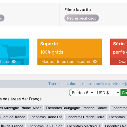
Filme favorito
do
Não especificado
Suporte
Sério
100% grátis
perfis
tuitos
Moderadores que escutam
Qua
Trabalhamos duro para dar o melhor serviço, sej
os nas áreas de: França
os Auvergne-Rhône-Alpes
Encontros Bourgogne-Franche-Comté
Encontros
 Fort-de-france
Encontros Grand Est
Encontros Grande-Terre
Encontros 
 Île-de-France
Encontros La Réunion
Encontros Martinique
Encontros No