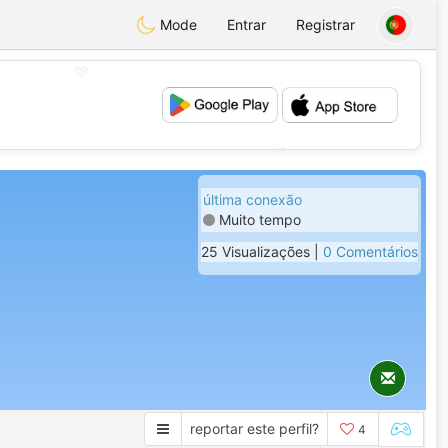
Mode
Entrar
Registrar
💖
💕
última conexão
Muito tempo
25 Visualizações |
0 Comentários
reportar este perfil?
4