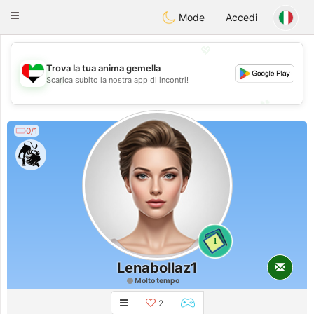
Emirates
Chat
Toggle
Mode
Accedi
navigation
💖
Trova la tua anima gemella
💖
Scarica subito la nostra app di incontri!
💕
💕
0/1
1
Lenabollaz1
Molto tempo
2