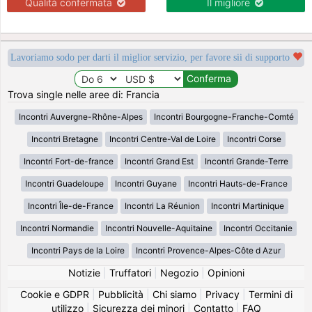
Qualità confermata
Il migliore
Lavoriamo sodo per darti il miglior servizio, per favore sii di supporto
Trova single nelle aree di: Francia
Incontri Auvergne-Rhône-Alpes
Incontri Bourgogne-Franche-Comté
Incontri Bretagne
Incontri Centre-Val de Loire
Incontri Corse
Incontri Fort-de-france
Incontri Grand Est
Incontri Grande-Terre
Incontri Guadeloupe
Incontri Guyane
Incontri Hauts-de-France
Incontri Île-de-France
Incontri La Réunion
Incontri Martinique
Incontri Normandie
Incontri Nouvelle-Aquitaine
Incontri Occitanie
Incontri Pays de la Loire
Incontri Provence-Alpes-Côte d Azur
Notizie
|
Truffatori
|
Negozio
|
Opinioni
Cookie e GDPR
|
Pubblicità
|
Chi siamo
|
Privacy
|
Termini di
utilizzo
|
Sicurezza dei minori
|
Contatto
|
FAQ