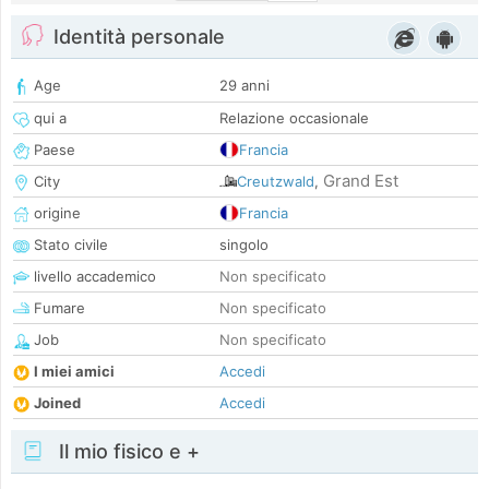
Identità personale
Age
29 anni
qui a
Relazione occasionale
Paese
Francia
Grand Est
City
Creutzwald
,
origine
Francia
Stato civile
singolo
livello accademico
Non specificato
Fumare
Non specificato
Job
Non specificato
I miei amici
Accedi
Joined
Accedi
Il mio fisico e +