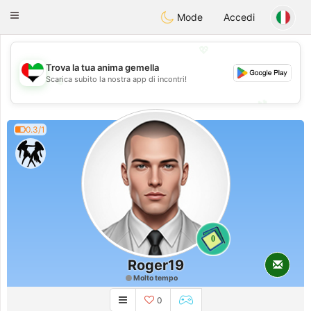
Emirates
Chat
Toggle
Mode
Accedi
navigation
💖
Trova la tua anima gemella
💖
Scarica subito la nostra app di incontri!
💕
💕
0.3/1
0
Roger19
Molto tempo
0