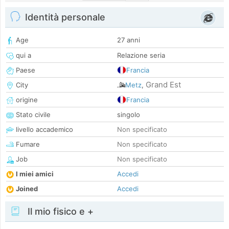
Identità personale
Age
27 anni
qui a
Relazione seria
Paese
Francia
Grand Est
City
Metz
,
origine
Francia
Stato civile
singolo
livello accademico
Non specificato
Fumare
Non specificato
Job
Non specificato
I miei amici
Accedi
Joined
Accedi
Il mio fisico e +