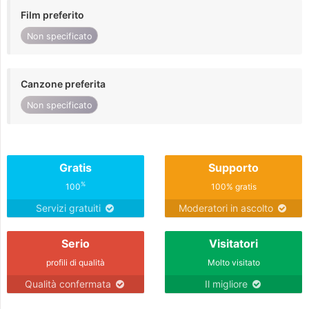
Film preferito
Non specificato
Canzone preferita
Non specificato
Gratis
Supporto
%
100
100% gratis
Servizi gratuiti
Moderatori in ascolto
Serio
Visitatori
profili di qualità
Molto visitato
Qualità confermata
Il migliore