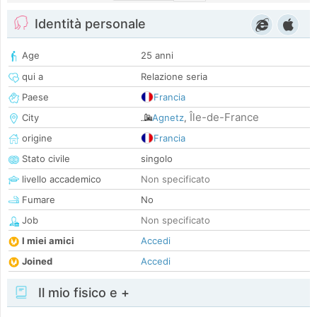
Identità personale
Age
25 anni
qui a
Relazione seria
Paese
Francia
Île-de-France
City
Agnetz
,
origine
Francia
Stato civile
singolo
livello accademico
Non specificato
Fumare
No
Job
Non specificato
I miei amici
Accedi
Joined
Accedi
Il mio fisico e +