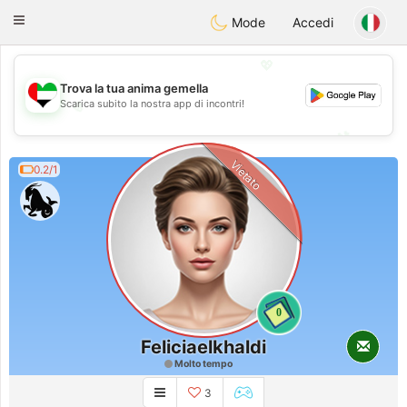
Emirates
Chat
Toggle
Mode
Accedi
navigation
💖
Trova la tua anima gemella
Scarica subito la nostra app di incontri!
💖
💕
💕
Vietato
0.2/1
0
Feliciaelkhaldi
Molto tempo
3