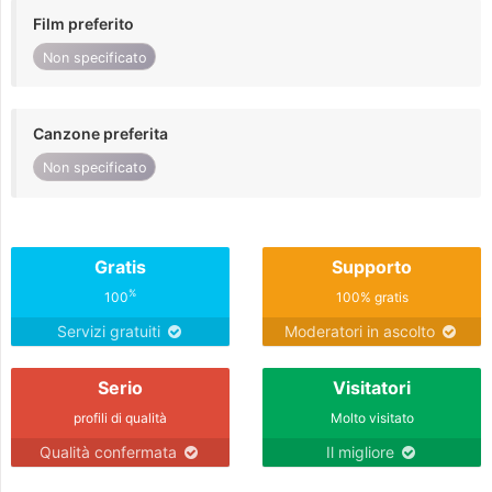
Film preferito
Non specificato
Canzone preferita
Non specificato
Gratis
Supporto
%
100
100% gratis
Servizi gratuiti
Moderatori in ascolto
Serio
Visitatori
profili di qualità
Molto visitato
Qualità confermata
Il migliore