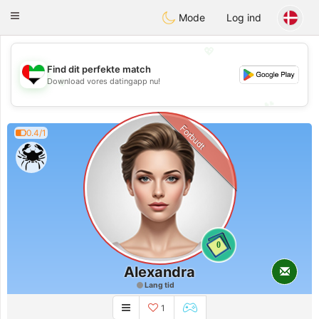
Emirates
Chat
Toggle
Mode
Log ind
navigation
💖
Find dit perfekte match
💖
Download vores datingapp nu!
💕
💕
Forbudt
0.4/1
0
Alexandra
Lang tid
1