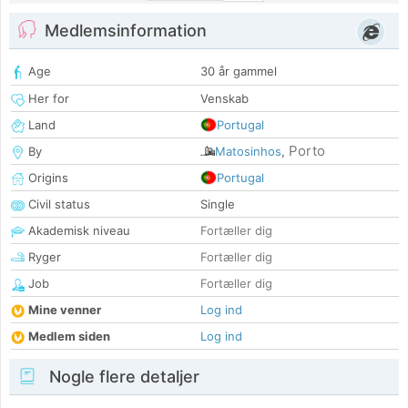
Medlemsinformation
Age
30 år gammel
Her for
Venskab
Land
Portugal
Porto
By
Matosinhos
,
Origins
Portugal
Civil status
Single
Akademisk niveau
Fortæller dig
Ryger
Fortæller dig
Job
Fortæller dig
Mine venner
Log ind
Medlem siden
Log ind
Nogle flere detaljer