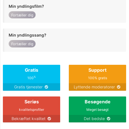
Min yndlingsfilm?
Fortæller dig
Min yndlingssang?
Fortæller dig
Gratis
Support
%
100
100% gratis
Gratis tjenester
Lyttende moderatorer
Seriøs
Besøgende
kvalitetsprofiler
Meget besøgt
Bekræftet kvalitet
Det bedste