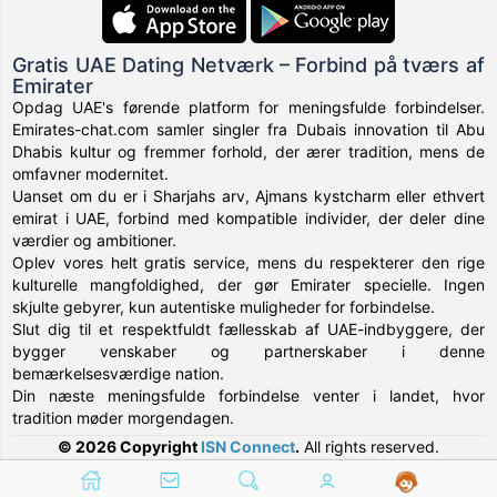
Gratis UAE Dating Netværk – Forbind på tværs af
Emirater
Opdag UAE's førende platform for meningsfulde forbindelser.
Emirates-chat.com samler singler fra Dubais innovation til Abu
Dhabis kultur og fremmer forhold, der ærer tradition, mens de
omfavner modernitet.
Uanset om du er i Sharjahs arv, Ajmans kystcharm eller ethvert
emirat i UAE, forbind med kompatible individer, der deler dine
værdier og ambitioner.
Oplev vores helt gratis service, mens du respekterer den rige
kulturelle mangfoldighed, der gør Emirater specielle. Ingen
skjulte gebyrer, kun autentiske muligheder for forbindelse.
Slut dig til et respektfuldt fællesskab af UAE-indbyggere, der
bygger venskaber og partnerskaber i denne
bemærkelsesværdige nation.
Din næste meningsfulde forbindelse venter i landet, hvor
tradition møder morgendagen.
© 2026 Copyright
ISN Connect
.
All rights reserved.