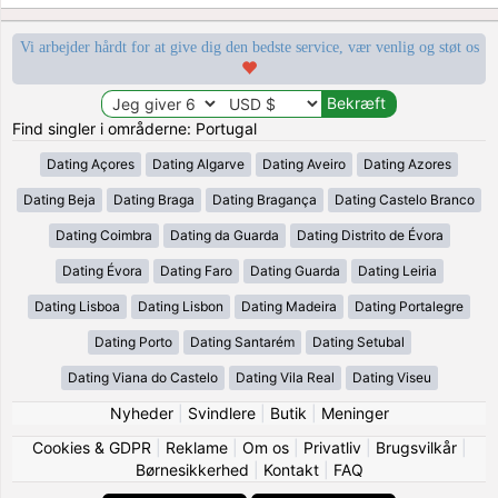
Vi arbejder hårdt for at give dig den bedste service, vær venlig og støt os
Find singler i områderne: Portugal
Dating Açores
Dating Algarve
Dating Aveiro
Dating Azores
Dating Beja
Dating Braga
Dating Bragança
Dating Castelo Branco
Dating Coimbra
Dating da Guarda
Dating Distrito de Évora
Dating Évora
Dating Faro
Dating Guarda
Dating Leiria
Dating Lisboa
Dating Lisbon
Dating Madeira
Dating Portalegre
Dating Porto
Dating Santarém
Dating Setubal
Dating Viana do Castelo
Dating Vila Real
Dating Viseu
Nyheder
|
Svindlere
|
Butik
|
Meninger
Cookies & GDPR
|
Reklame
|
Om os
|
Privatliv
|
Brugsvilkår
|
Børnesikkerhed
|
Kontakt
|
FAQ