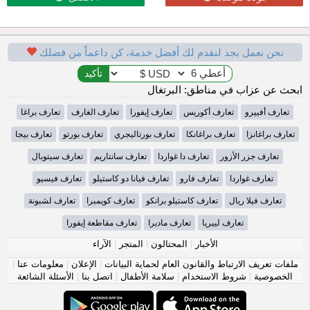
نحن نعمل بجد لنقدم لك أفضل خدمة، كن داعماً من فضلك
ابحث عن عزاب في مناطق: البرتغال
تعارف أفييرو
تعارف أكوريس
تعارف إيفورا
تعارف الغارف
تعارف براغا
تعارف براغانزا
تعارف براغانكا
تعارف بورتاليجري
تعارف بورتو
تعارف بيجا
تعارف جزر الأزور
تعارف دا غواردا
تعارف سانتاريم
تعارف سيتوبال
تعارف غواردا
تعارف فارو
تعارف فيانا دو كاستيلو
تعارف فيسيو
تعارف فيلا ريال
تعارف كاستيلو برانكو
تعارف كويمبرا
تعارف لشبونة
تعارف لييريا
تعارف ماديرا
تعارف مقاطعة إيفورا
الأخبار
|
المحتالون
|
المتجر
|
الآراء
ملفات تعريف الارتباط والقانون العام لحماية البيانات
|
الإعلان
|
معلومات عنا
|
الخصوصية
|
شروط الاستخدام
|
سلامة الأطفال
|
اتصل بنا
|
الأسئلة الشائعة