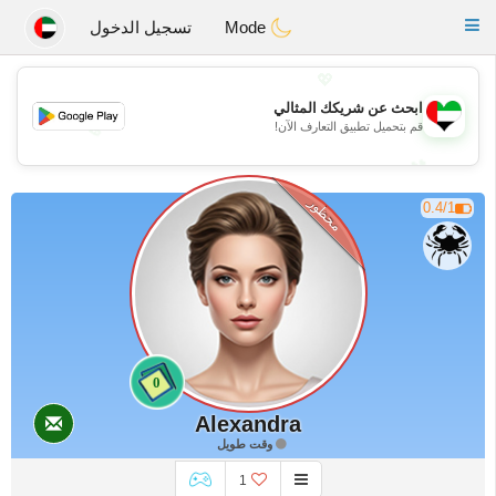
Emirates
Chat
Toggle
Mode
تسجيل الدخول
navigation
💖
ابحث عن شريكك المثالي
💖
قم بتحميل تطبيق التعارف الآن!
💕
💕
محظور
0.4/1
0
Alexandra
وقت طويل
1