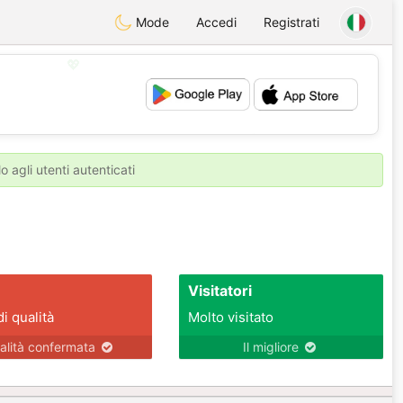
Mode
Accedi
Registrati
💖
💕
o agli utenti autenticati
Visitatori
di qualità
Molto visitato
alità confermata
Il migliore