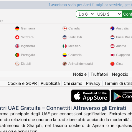
Lavoriamo sodo per darti il miglior servizio, per 
se
Germania
Canada
Australia
Svizzera
Stati Uniti
Paesi Bass
Inghilterra
Messico
Austria
Portogallo
Colombia
Giappone
Disabili
Animali domestici
Cina
Notizie
|
Truffatori
|
Negozio
|
Cookie e GDPR
|
Pubblicità
|
Chi siamo
|
Privacy
|
Termini di util
tri UAE Gratuita – Connettiti Attraverso gli Emirati
forma principale degli UAE per connessioni significative. Emirates-ch
endo relazioni che onorano la tradizione abbracciando la modernità.
atrimonio di Sharjah, nel fascino costiero di Ajman o in qualsias
 valori e aspirazioni.