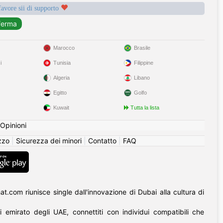
favore sii di supporto
Marocco
Brasile
i
Tunisia
Filippine
Algeria
Libano
Egitto
Golfo
Kuwait
Tutta la lista
Opinioni
izzo
|
Sicurezza dei minori
|
Contatto
|
FAQ
at.com riunisce single dall'innovazione di Dubai alla cultura di
i emirato degli UAE, connettiti con individui compatibili che