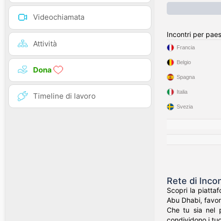
Videochiamata
Incontri per pae
Attività
Francia
Belgio
Dona
Spagna
Italia
Timeline di lavoro
Svezia
Rete di Incon
Scopri la piatta
Abu Dhabi, favor
Che tu sia nel p
condividono i tuoi