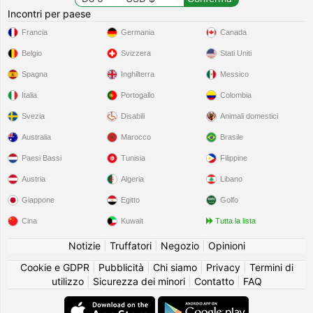
Incontri per paese
Francia
Germania
Canada
Belgio
Svizzera
Stati Uniti
Spagna
Inghilterra
Messico
Italia
Portogallo
Colombia
Svezia
Disabili
Animali domestici
Australia
Marocco
Brasile
Paesi Bassi
Tunisia
Filippine
Austria
Algeria
Libano
Giappone
Egitto
Golfo
Cina
Kuwait
Tutta la lista
Notizie
|
Truffatori
|
Negozio
|
Opinioni
Cookie e GDPR
|
Pubblicità
|
Chi siamo
|
Privacy
|
Termini di
utilizzo
|
Sicurezza dei minori
|
Contatto
|
FAQ