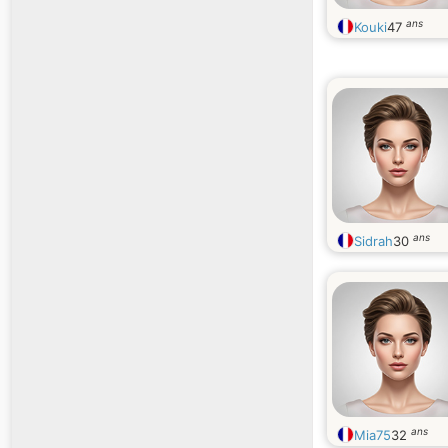
ans
Kouki
47
ans
Sidrah
30
ans
Mia75
32