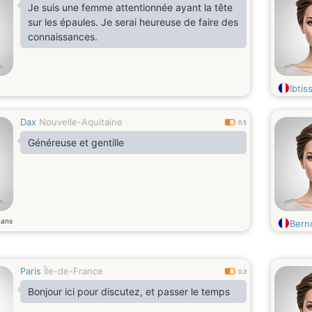
Je suis une femme attentionnée ayant la tête
sur les épaules. Je serai heureuse de faire des
connaissances.
Ibti
Dax
Nouvelle-Aquitaine
0.5
Généreuse et gentille
ans
1
Bern
Paris
Île-de-France
0.3
Bonjour ici pour discutez, et passer le temps