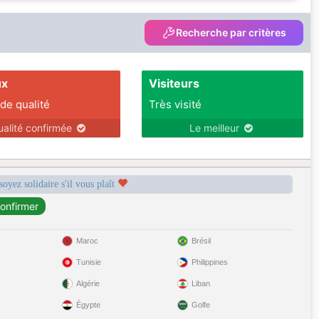
Recherche par critères
ux
Visiteurs
 de qualité
Très visité
ualité confirmée
Le meilleur
soyez solidaire s'il vous plaît
Maroc
Brésil
Tunisie
Philippines
Algérie
Liban
Égypte
Golfe