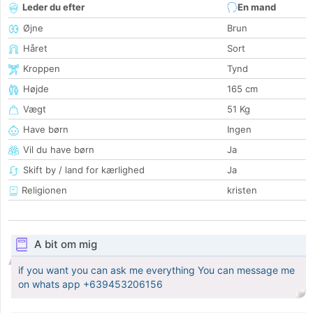
Leder du efter
En mand
Øjne
Brun
Håret
Sort
Kroppen
Tynd
Højde
165 cm
Vægt
51 Kg
Have børn
Ingen
Vil du have børn
Ja
Skift by / land for kærlighed
Ja
Religionen
kristen
A bit om mig
if you want you can ask me everything You can message me
on whats app +639453206156