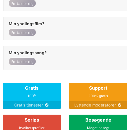
Fortæller dig
Min yndlingsfilm?
Fortæller dig
Min yndlingssang?
Fortæller dig
Gratis
Support
%
100
100% gratis
Gratis tjenester
Lyttende moderatorer
Seriøs
Besøgende
kvalitetsprofiler
Meget besøgt