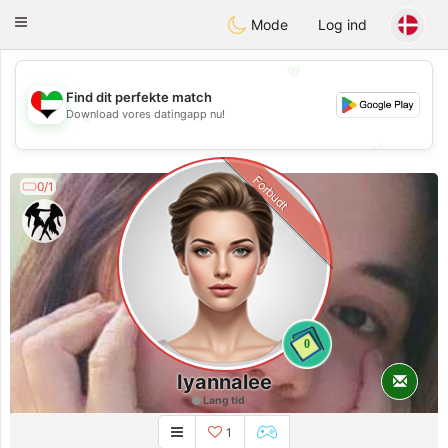
Emirates
Chat
Toggle
Mode
Log ind
navigation
💖
Find dit perfekte match
💖
Download vores datingapp nu!
💕
💕
Forbudt
0/1
0
Iyannalee
Lang tid
1