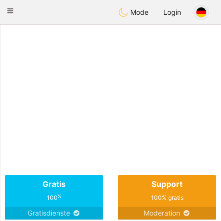
Emirates
Chat
Toggle
Mode
Login
navigation
Gratis
Support
%
100
100% gratis
Gratisdienste
Moderation