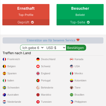
Ernsthaft
Besucher
Top-Profile
Beliebt
Geprüft
Top-Seite
Unterstütze uns für besseren Service
Treffen nach Land
Frankreich
Deutschland
Kanada
Belgien
Schweiz
USA
Spanien
England
Mexiko
Italien
Portugal
Kolumbien
Schweden
Behinderte
Tiere
Australien
Marokko
Brasilien
Niederlande
Tunesien
Philippinen