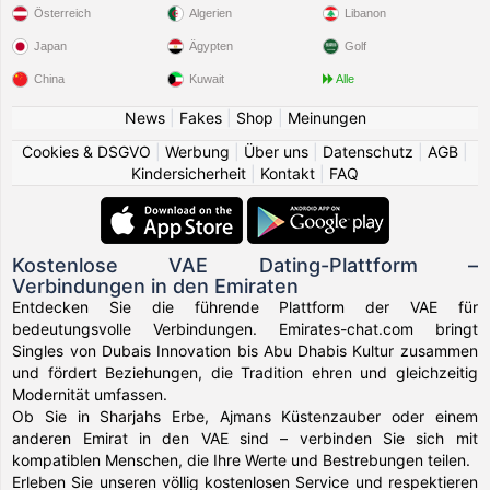
Österreich
Algerien
Libanon
Japan
Ägypten
Golf
China
Kuwait
Alle
News
|
Fakes
|
Shop
|
Meinungen
Cookies & DSGVO
|
Werbung
|
Über uns
|
Datenschutz
|
AGB
|
Kindersicherheit
|
Kontakt
|
FAQ
Kostenlose VAE Dating-Plattform –
Verbindungen in den Emiraten
Entdecken Sie die führende Plattform der VAE für
bedeutungsvolle Verbindungen. Emirates-chat.com bringt
Singles von Dubais Innovation bis Abu Dhabis Kultur zusammen
und fördert Beziehungen, die Tradition ehren und gleichzeitig
Modernität umfassen.
Ob Sie in Sharjahs Erbe, Ajmans Küstenzauber oder einem
anderen Emirat in den VAE sind – verbinden Sie sich mit
kompatiblen Menschen, die Ihre Werte und Bestrebungen teilen.
Erleben Sie unseren völlig kostenlosen Service und respektieren