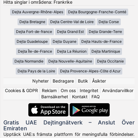
Hitta singlar i områdena: Frankrike
Dejta Auvergne-Rhône-Alpes
Dejta Bourgogne-Franche-Comté
Dejta Bretagne
Dejta Centre-Val de Loire
Dejta Corse
Dejta Fort-de-france
Dejta Grand Est
Dejta Grande-Terre
Dejta Guadeloupe
Dejta Guyane
Dejta Hauts-de-France
Dejta Île-de-France
Dejta La Réunion
Dejta Martinique
Dejta Normandie
Dejta Nouvelle-Aquitaine
Dejta Occitanie
Dejta Pays de la Loire
Dejta Provence-Alpes-Côte d Azur
Nyheter
|
Bedragare
|
Butik
|
Åsikter
Cookies & GDPR
|
Reklam
|
Om oss
|
Integritet
|
Användarvillkor
|
Barnsäkerhet
|
Kontakt
|
FAQ
Gratis UAE Dejtingnätverk – Anslut Över
Emiraten
Upptäck UAE:s främsta plattform för meningsfulla förbindelser.