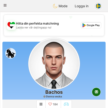
Emirates
Chat
Toggle
Mode
Logga in
navigation
💖
Hitta din perfekta matchning
Ladda ner vår dejtingapp nu!
💖
💕
💕
Bachos
Denna vecka
184