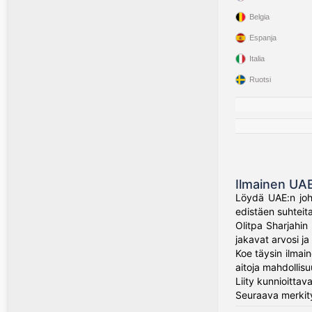
Belgia
Espanja
Italia
Ruotsi
Ilmainen UAE
Löydä UAE:n joht
edistäen suhteit
Olitpa Sharjahin
jakavat arvosi ja
Koe täysin ilmai
aitoja mahdollis
Liity kunnioitta
Seuraava merkity