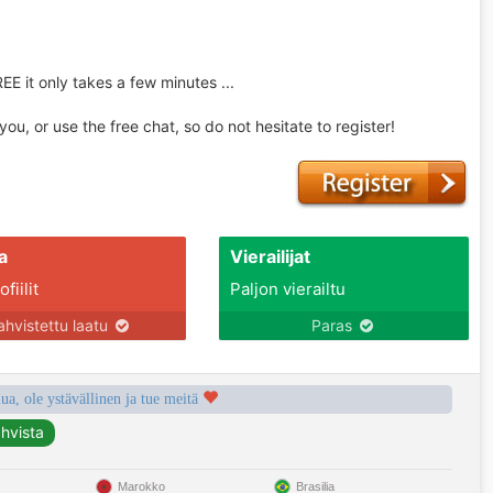
REE it only takes a few minutes ...
u, or use the free chat, so do not hesitate to register!
a
Vierailijat
fiilit
Paljon vierailtu
ahvistettu laatu
Paras
a, ole ystävällinen ja tue meitä
Marokko
Brasilia