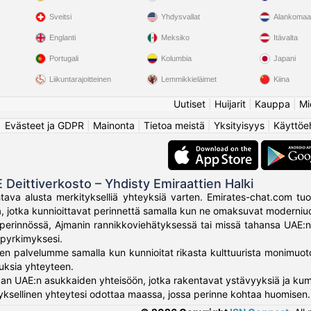
Sveitsi
Yhdysvallat
Alankomaa
Englanti
Meksiko
Itävalta
Portugali
Kolumbia
Japani
Liikuntarajoitteinen
Lemmikkieläimet
Kiina
Uutiset
|
Huijarit
|
Kauppa
|
Mi
Evästeet ja GDPR
|
Mainonta
|
Tietoa meistä
|
Yksityisyys
|
Käyttöe
 Deittiverkosto – Yhdisty Emiraattien Halki
ava alusta merkitykselliä yhteyksiä varten. Emirates-chat.com tuo
a, jotka kunnioittavat perinnettä samalla kun ne omaksuvat moderniu
 perinnössä, Ajmanin rannikkoviehätyksessä tai missä tahansa UAE:n
 pyrkimyksesi.
nen palvelumme samalla kun kunnioitat rikasta kulttuurista monimuotoi
uuksia yhteyteen.
vaan UAE:n asukkaiden yhteisöön, jotka rakentavat ystävyyksiä ja 
ksellinen yhteytesi odottaa maassa, jossa perinne kohtaa huomisen.