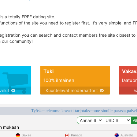
s a totally FREE dating site.
unctions of the site you need to register first. It's very simple, and F
egistration you can search and contact members free site closest to yo
in our community!
Tuki
Vakav
100% ilmainen
laatupro
lvelut
Kuuntelevat moderaattorit
V
Työskentelemme kovasti tarjotaksemme sinulle parasta palvelu
n mukaan
Saksa
Kanada
Australia