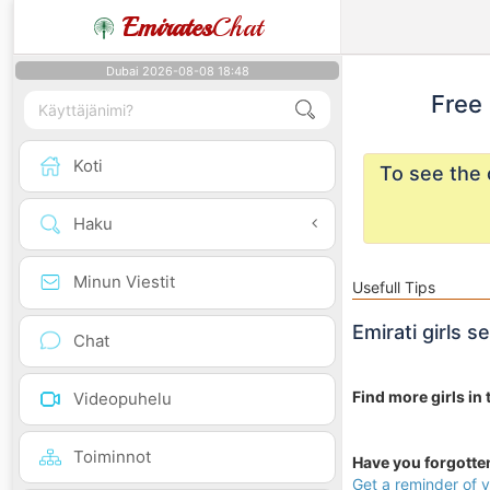
Emirates
Chat
Dubai 2026-08-08 18:48
Free 
Koti
To see the 
Haku
Minun Viestit
Usefull Tips
Emirati girls
Chat
Find more girls in t
Videopuhelu
Toiminnot
Have you forgott
Get a reminder of