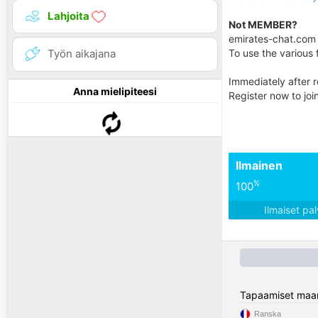
Lahjoita
Not MEMBER?
emirates-chat.com i
To use the various f
Työn aikajana
Immediately after r
Anna mielipiteesi
Register now to jo
Ilmainen
%
100
Ilmaiset pa
Tapaamiset maa
Ranska