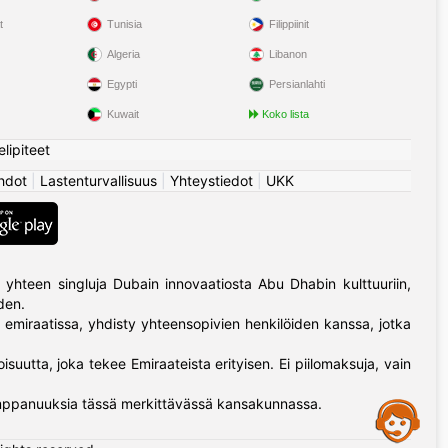
t
Tunisia
Filippiinit
Algeria
Libanon
Egypti
Persianlahti
Kuwait
Koko lista
elipiteet
hdot
|
Lastenturvallisuus
|
Yhteystiedot
|
UKK
 yhteen singluja Dubain innovaatiosta Abu Dhabin kulttuuriin,
den.
 emiraatissa, yhdisty yhteensopivien henkilöiden kanssa, jotka
suutta, joka tekee Emiraateista erityisen. Ei piilomaksuja, vain
kumppanuuksia tässä merkittävässä kansakunnassa.
Assistance