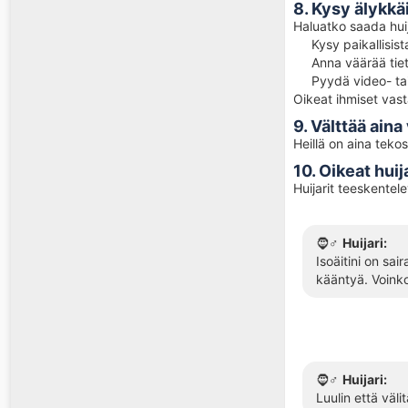
8. Kysy älykk
Haluatko saada huij
Kysy paikallisis
Anna väärää tie
Pyydä video- tai
Oikeat ihmiset vasta
9. Välttää ain
Heillä on aina teko
10. Oikeat hui
Huijarit teeskentel
🧔♂️
Huijari:
Isoäitini on sa
kääntyä. Voink
🧔♂️
Huijari:
Luulin että väli