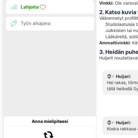
Vinkki:
Ole varovai
Lahjoita
2. Katso kuvia 
Väärennetyt profiili
Työn aikajana
Studiolaatuisia t
Julkkisten tai ma
Lääkäreitä, sotila
Ammattivinkki:
Kä
3. Heidän puhe
Huijarit noudattava
🧔♂️
Huijari:
Hei rakas, törmä
tällä hetkellä 
Anna mielipiteesi
🧔♂️
Huijari:
Koska rakkaus e