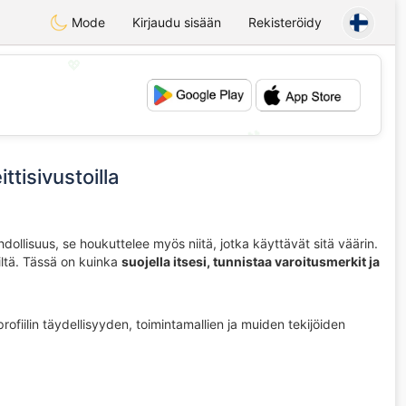
Mode
Kirjaudu sisään
Rekisteröidy
💖
💕
ttisivustoilla
llisuus, se houkuttelee myös niitä, jotka käyttävät sitä väärin.
jiltä. Tässä on kuinka
suojella itsesi, tunnistaa varoitusmerkit ja
fiilin täydellisyyden, toimintamallien ja muiden tekijöiden