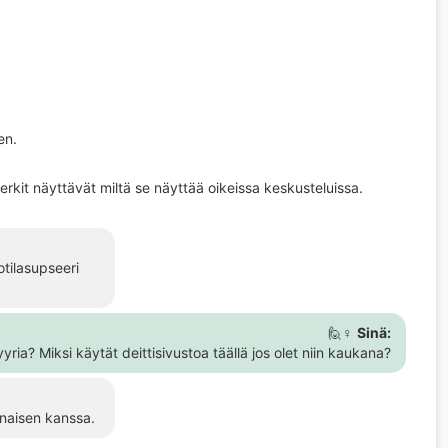
en.
rkit näyttävät miltä se näyttää oikeissa keskusteluissa.
otilasupseeri
🙋♀️
Sinä:
yria? Miksi käytät deittisivustoa täällä jos olet niin kaukana?
 naisen kanssa.