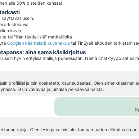
nen alle 60% pisteiden kanssa!
tarkasti
t käyttävät usein:
ai arkistokuvia
llien kuvia
ita tai "liian täydellisiä" matkailijoita
ytä
Googlen käänteistä kuvahakua
tai TinEyeä aitouden tarkistamise
tapansa: aina sama käsikirjoitus
t usein hyvin erityisiä malleja puheessaan. Nämä chat-tyyppiset esime
sin profiiliisi ja olin kosketettu kauneudestasi. Olen amerikkalainen s
Syyriassa. Etsin vakavaa ja jumalaa pelkäävää naista.
Sy
i tunne rajoja. Olen leski ja valmis aloittamaan uuden elämän oikean