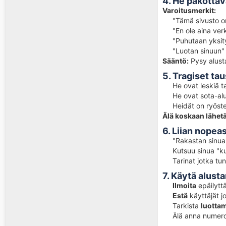
4. He pakottava
Varoitusmerkit:
"Tämä sivusto o
"En ole aina ver
"Puhutaan yksity
"Luotan sinuun" 
Sääntö:
Pysy alust
5. Tragiset ta
He ovat leskiä ta
He ovat sota-alue
Heidät on ryöste
Älä koskaan lähetä 
6. Liian nopeast
"Rakastan sinua
Kutsuu sinua "kul
Tarinat jotka tunt
7. Käytä alust
Ilmoita
epäilytt
Estä
käyttäjät j
Tarkista
luotta
Älä anna numeroa