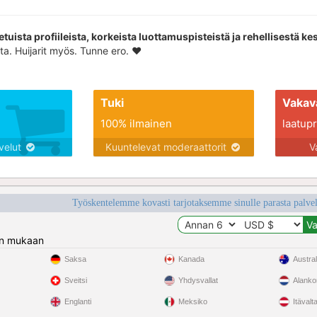
etuista profiileista, korkeista luottamuspisteistä ja rehellisestä ke
ta. Huijarit myös. Tunne ero. ❤️
Tuki
Vakav
100% ilmainen
laatupro
lvelut
Kuuntelevat moderaattorit
V
Työskentelemme kovasti tarjotaksemme sinulle parasta palvelu
n mukaan
Saksa
Kanada
Austral
Sveitsi
Yhdysvallat
Alank
Englanti
Meksiko
Itävalt