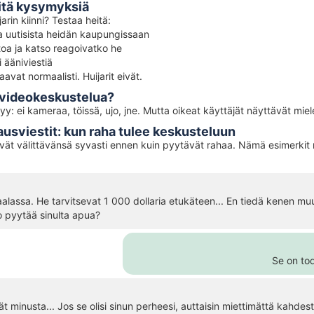
äitä kysymyksiä
arin kiinni? Testaa heitä:
ta uutisista heidän kaupungissaan
toa ja katso reagoivatko he
 ääniviestiä
avat normaalisti. Huijarit eivät.
a videokeskustelua?
syy: ei kameraa, töissä, ujo, jne. Mutta oikeat käyttäjät näyttävät mie
jausviestit: kun raha tulee keskusteluun
evät välittävänsä syvasti ennen kuin pyytävät rahaa. Nämä esimerkit 
iraalassa. He tarvitsevat 1 000 dollaria etukäteen... En tiedä kenen m
o pyytää sinulta apua?
Se on tod
tät minusta... Jos se olisi sinun perheesi, auttaisin miettimättä kahdest