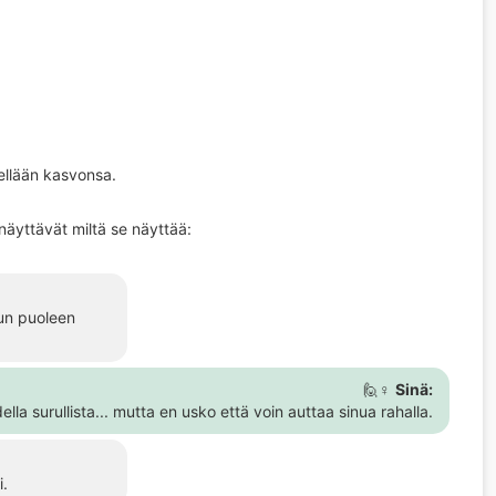
lellään kasvonsa.
näyttävät miltä se näyttää:
uun puoleen
🙋♀️
Sinä:
ella surullista... mutta en usko että voin auttaa sinua rahalla.
i.