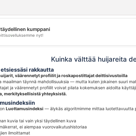
täydellinen kumppani
💖
eittisovelluksemme nyt!
💕
Kuinka välttää huijareita dei
etsiessäsi rakkautta
ijarit, väärennetyt profiilit ja roskapostittajat deittisivustoilla
a maailman täynnä mahdollisuuksia — mutta kuten jokainen suuri mahdo
ttajat ja väärennetyt profiilit voivat pilata kokemuksen aidoilta käyttä
ta, merkityksellisistä yhteyksistä.
amusindeksiin
a on
Luottamusindeksi
— älykäs algoritmimme mittaa luotettavuutta pro
lman kuvia tai vain yksi täydellinen kuva
ämäkerrat, ei aiempaa vuorovaikutushistoriaa
jien ilmoittamat