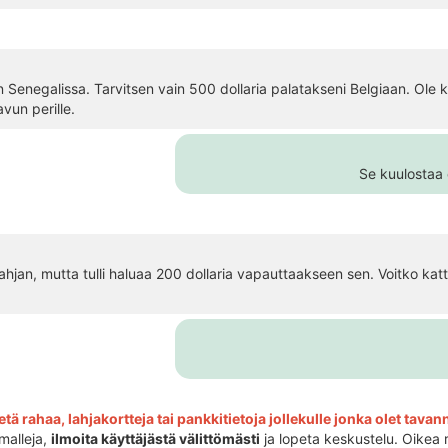
in Senegalissa. Tarvitsen vain 500 dollaria palatakseni Belgiaan. Ole k
vun perille.
Se kuulostaa e
 lahjan, mutta tulli haluaa 200 dollaria vapauttaakseen sen. Voitko kat
tä rahaa, lahjakortteja tai pankkitietoja jollekulle jonka olet tava
malleja,
ilmoita käyttäjästä välittömästi
ja lopeta keskustelu. Oikea