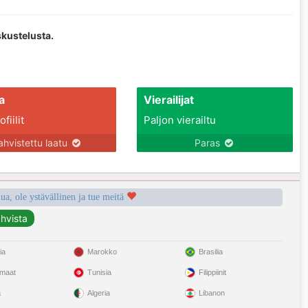
skustelusta.
a
Vierailijat
fiilit
Paljon vierailtu
ahvistettu laatu
Paras
a, ole ystävällinen ja tue meitä
ia
Marokko
Brasilia
omaat
Tunisia
Filippiinit
a
Algeria
Libanon