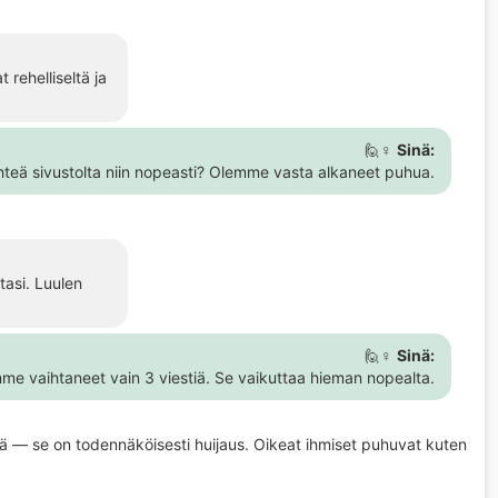
 rehelliseltä ja
🙋♀️
Sinä:
ähteä sivustolta niin nopeasti? Olemme vasta alkaneet puhua.
tasi. Luulen
🙋♀️
Sinä:
me vaihtaneet vain 3 viestiä. Se vaikuttaa hieman nopealta.
eisiltä — se on todennäköisesti huijaus. Oikeat ihmiset puhuvat kuten