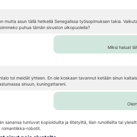
en mutta asun tällä hetkellä Senegalissa työsopimuksen takia. Vaikutat
 Voimmeko puhua tämän sivuston ulkopuolella?
Miksi haluat l
talo toi meidät yhteen. En ole koskaan tavannut ketään sinun kaltais
kastumassa sinuun, kuningattareni.
Olem
 sanansa tuntuvat kopioiduilta ja liitetyiltä, liian runollisilta tai yl
n romantiikka-robotit.