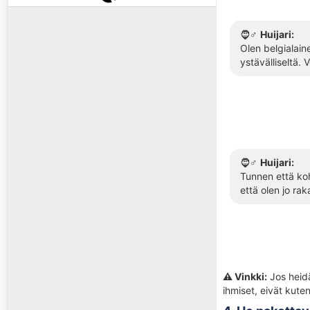
🧔♂️
Huijari:
Olen belgialain
ystävälliseltä.
🧔♂️
Huijari:
Tunnen että koh
että olen jo ra
⚠️ Vinkki:
Jos heidän
ihmiset, eivät kute