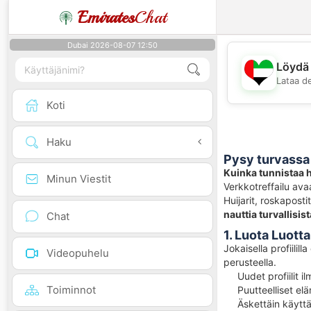
Emirates
Chat
Dubai 2026-08-07 12:50
Löydä 
Lataa d
Koti
Haku
Pysy turvassa 
Kuinka tunnistaa hu
Minun Viestit
Verkkotreffailu ava
Huijarit, roskaposti
nauttia turvallisis
Chat
1. Luota Luott
Jokaisella profiilill
Videopuhelu
perusteella.
Uudet profiilit i
Toiminnot
Puutteelliset el
Äskettäin käyttä