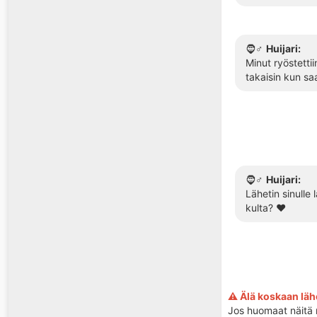
🧔♂️
Huijari:
Minut ryöstetti
takaisin kun saa
🧔♂️
Huijari:
Lähetin sinulle
kulta? ❤️
⚠️ Älä koskaan lähe
Jos huomaat näitä 