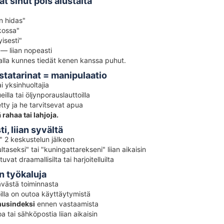
t sinut pois alustalta
n hidas"
kossa"
isesti"
— liian nopeasti
alla kunnes tiedät kenen kanssa puhut.
ustatarinat = manipulaatio
i yksinhuoltajia
illa tai öljynporauslauttoilla
tty ja he tarvitsevat apua
rahaa tai lahjoja.
i, liian syvältä
" 2 keskustelun jälkeen
taseksi" tai "kuningattarekseni" liian aikaisin
uvat draamallisilta tai harjoitelluilta
an työkaluja
ävästä toiminnasta
oilla on outoa käyttäytymistä
musindeksi
ennen vastaamista
 tai sähköpostia liian aikaisin