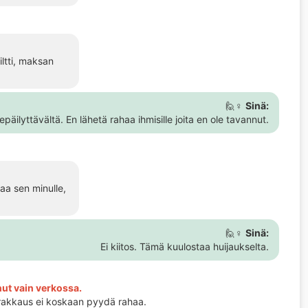
iltti, maksan
🙋♀️
Sinä:
päilyttävältä. En lähetä rahaa ihmisille joita en ole tavannut.
taa sen minulle,
🙋♀️
Sinä:
Ei kiitos. Tämä kuulostaa huijaukselta.
nnut vain verkossa.
 rakkaus ei koskaan pyydä rahaa.