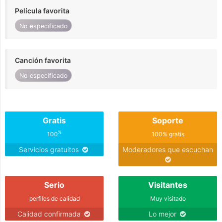
Película favorita
No especificado
Canción favorita
No especificado
Gratis
Soporte
%
100
100% gratis
Servicios gratuitos
Moderadores que escuchan
Serio
Visitantes
perfiles de calidad
Muy visitado
Calidad confirmada
Lo mejor