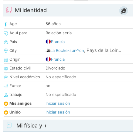
Mi identidad
Age
56 años
Aquí para
Relación seria
País
Francia
Pays de la Loir...
City
La Roche-sur-Yon
,
Origin
Francia
Estado civil
Divorciado
Nivel académico
No especificado
Fumar
no
trabajo
No especificado
Mis amigos
Iniciar sesión
Unido
Iniciar sesión
Mi física y +