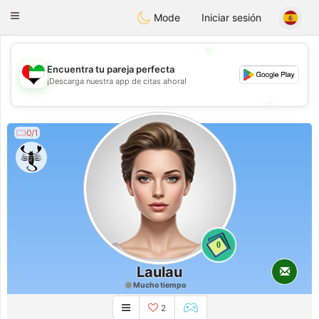
Emirates
Chat
Toggle
Mode
Iniciar sesión
navigation
💖
Encuentra tu pareja perfecta
💖
¡Descarga nuestra app de citas ahora!
💕
💕
0/1
0
Laulau
Mucho tiempo
2