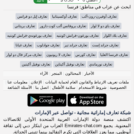
ابحث عن عزاب في مناطق: فرنسا
تعارف أوفيرن-رون-ألب
تعارف أوكسيتانيا
تعارف إيل دو فرانس
تعارف باي دو لا لوار
تعارف بروفانس ألب كوت دازور
تعارف بريتاني
تعارف بلاد اللوار
تعارف بورغون-فرانش-كونتيه
تعارف بورغوندي-فرانش كونتيه
تعارف جراند إست
تعارف جراند تير
تعارف جوادلوب
تعارف غيانا
تعارف فرنسا العليا
تعارف كورس
تعارف لا ريونيون
تعارف مركز فال دو لوار
تعارف نورماندي
تعارف نوفيل آكيتاين
تعارف نوفيل آكيتين
الأخبار
|
المحتالون
|
المتجر
|
الآراء
ملفات تعريف الارتباط والقانون العام لحماية البيانات
|
الإعلان
|
معلومات عنا
|
الخصوصية
|
شروط الاستخدام
|
سلامة الأطفال
|
اتصل بنا
|
الأسئلة الشائعة
شبكة تعارف إماراتية مجانية - تواصل عبر الإمارات
اكتشف منصة دولة الإمارات العربية المتحدة الأولى للاتصالات
المعنوية. يجمع Emirates-chat.com العزاب من ابتكار دبي إلى ثقافة
أبوظبي، مما يعزز العلاقات التي تكرم التقاليد بينما تتبنى الحداثة.