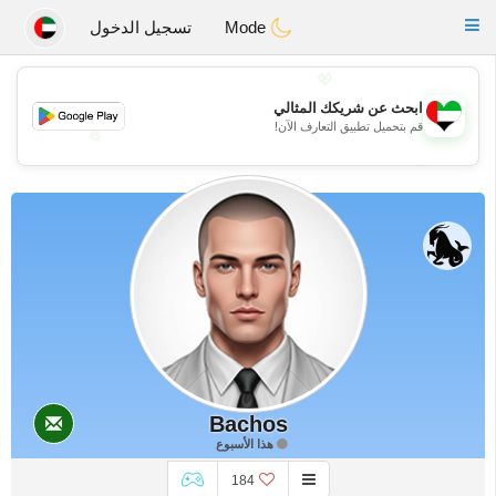
Emirates
Chat
Toggle
Mode
تسجيل الدخول
navigation
💖
ابحث عن شريكك المثالي
قم بتحميل تطبيق التعارف الآن!
💖
💕
💕
Bachos
هذا الأسبوع
184