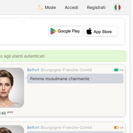
Mode
Accedi
Registrati
💖
💕
o agli utenti autenticati
Belfort
Bourgogne-Franche-Comté
0.8
Femme musulmane charmante
anni
0
46
Belfort
Bourgogne-Franche-Comté
0.6