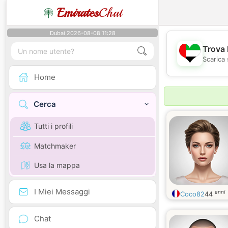
Emirates
Chat
Dubai 2026-08-08 11:28
Trova 
Scarica 
Home
Cerca
Tutti i profili
Matchmaker
Usa la mappa
I Miei Messaggi
anni
Coco82
44
Chat