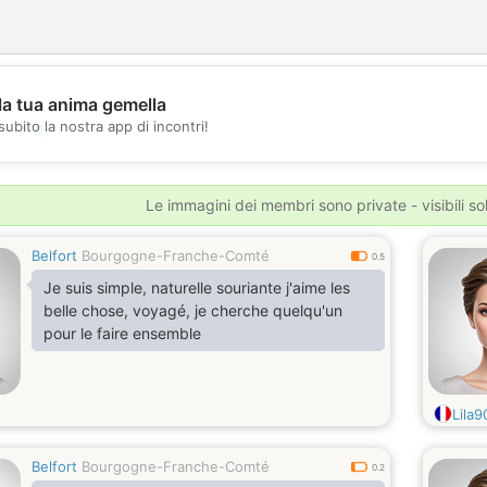
la tua anima gemella
subito la nostra app di incontri!
💖
💕
Le immagini dei membri sono private - visibili sol
Belfort
Bourgogne-Franche-Comté
0.5
Je suis simple, naturelle souriante j'aime les
belle chose, voyagé, je cherche quelqu'un
pour le faire ensemble
Lila9
Belfort
Bourgogne-Franche-Comté
0.2