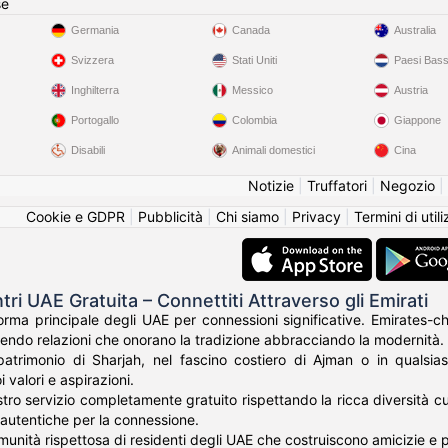
se
Germania
Canada
Australia
Svizzera
Stati Uniti
Paesi Bass
Inghilterra
Messico
Austria
Portogallo
Colombia
Giappone
Disabili
Animali domestici
Cina
Notizie
|
Truffatori
|
Negozio
|
Cookie e GDPR
|
Pubblicità
|
Chi siamo
|
Privacy
|
Termini di util
tri UAE Gratuita – Connettiti Attraverso gli Emirati
forma principale degli UAE per connessioni significative. Emirates-ch
endo relazioni che onorano la tradizione abbracciando la modernità.
atrimonio di Sharjah, nel fascino costiero di Ajman o in qualsias
 valori e aspirazioni.
tro servizio completamente gratuito rispettando la ricca diversità cul
 autentiche per la connessione.
munità rispettosa di residenti degli UAE che costruiscono amicizie e 