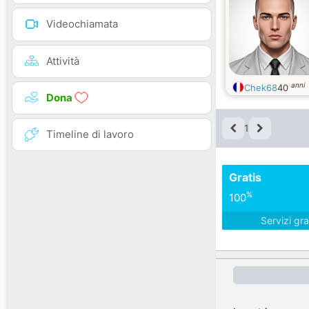
Videochiamata
Attività
anni
Chek68
40
Dona
1
Timeline di lavoro
Gratis
%
100
Servizi gra