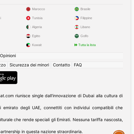
Marocco
Brasile
i
Tunisia
Filippine
Algeria
Libano
Egitto
Golfo
Kuwait
Tutta la lista
Opinioni
izzo
|
Sicurezza dei minori
|
Contatto
|
FAQ
at.com riunisce single dall'innovazione di Dubai alla cultura di
i emirato degli UAE, connettiti con individui compatibili che
turale che rende speciali gli Emirati. Nessuna tariffa nascosta,
partnership in questa nazione straordinaria.
Assistance