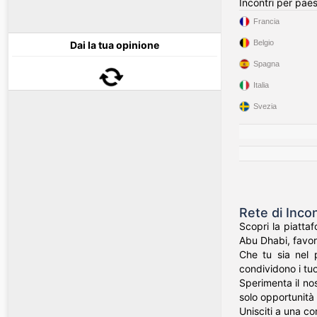
Incontri per pae
Francia
Belgio
Dai la tua opinione
Spagna
Italia
Svezia
Rete di Incon
Scopri la piatta
Abu Dhabi, favor
Che tu sia nel p
condividono i tuoi
Sperimenta il nos
solo opportunità
Unisciti a una co