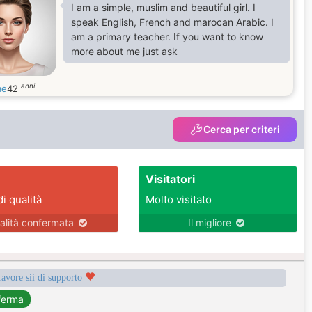
I am a simple, muslim and beautiful girl. I
speak English, French and marocan Arabic. I
am a primary teacher. If you want to know
more about me just ask
anni
ae
42
Cerca per criteri
Visitatori
di qualità
Molto visitato
alità confermata
Il migliore
favore sii di supporto