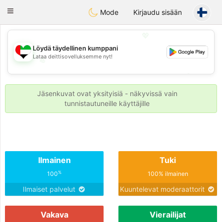
Emirates
Chat
Toggle
Mode
Kirjaudu sisään
navigation
💖
Löydä täydellinen kumppani
Lataa deittisovelluksemme nyt!
💖
💕
💕
Jäsenkuvat ovat yksityisiä - näkyvissä vain
tunnistautuneille käyttäjille
Ilmainen
Tuki
%
100
100% ilmainen
Ilmaiset palvelut
Kuuntelevat moderaattorit
Vakava
Vierailijat