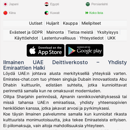
Japani
Egypti
Persianlahti
Kiina
Kuwait
Koko lista
Uutiset
|
Huijarit
|
Kauppa
|
Mielipiteet
Evästeet ja GDPR
|
Mainonta
|
Tietoa meistä
|
Yksityisyys
|
Käyttöehdot
|
Lastenturvallisuus
|
Yhteystiedot
|
UKK
Ilmainen UAE Deittiverkosto – Yhdisty
Emiraattien Halki
Löydä UAE:n johtava alusta merkitykselliä yhteyksiä varten.
Emirates-chat.com tuo yhteen singluja Dubain innovaatiosta Abu
Dhabin kulttuuriin, edistäen suhteita, jotka kunnioittavat
perinnettä samalla kun ne omaksuvat moderniuden.
Olitpa Sharjahin perinnössä, Ajmanin rannikkoviehätyksessä tai
missä tahansa UAE:n emiraatissa, yhdisty yhteensopivien
henkilöiden kanssa, jotka jakavat arvosi ja pyrkimyksesi.
Koe täysin ilmainen palvelumme samalla kun kunnioitat rikasta
kulttuurista monimuotoisuutta, joka tekee Emiraateista erityisen.
Ei piilomaksuja, vain aitoja mahdollisuuksia yhteyteen.