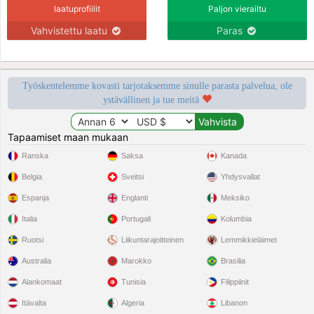
laatuprofiilit
Paljon vierailtu
Vahvistettu laatu
Paras
Työskentelemme kovasti tarjotaksemme sinulle parasta palvelua, ole
ystävällinen ja tue meitä
Tapaamiset maan mukaan
Ranska
Saksa
Kanada
Belgia
Sveitsi
Yhdysvallat
Espanja
Englanti
Meksiko
Italia
Portugali
Kolumbia
Ruotsi
Liikuntarajoitteinen
Lemmikkieläimet
Australia
Marokko
Brasilia
Alankomaat
Tunisia
Filippiinit
Itävalta
Algeria
Libanon