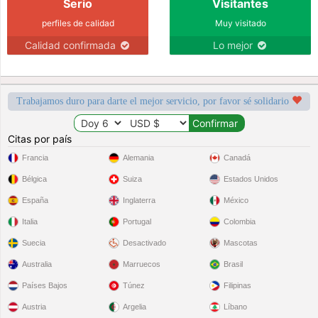
Serio
Visitantes
perfiles de calidad
Muy visitado
Calidad confirmada
Lo mejor
Trabajamos duro para darte el mejor servicio, por favor sé solidario
Citas por país
Francia
Alemania
Canadá
Bélgica
Suiza
Estados Unidos
España
Inglaterra
México
Italia
Portugal
Colombia
Suecia
Desactivado
Mascotas
Australia
Marruecos
Brasil
Países Bajos
Túnez
Filipinas
Austria
Argelia
Líbano