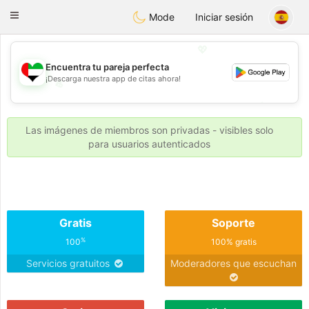
Emirates
Chat
Toggle
Mode
Iniciar sesión
navigation
💖
Encuentra tu pareja perfecta
¡Descarga nuestra app de citas ahora!
💖
💕
💕
Las imágenes de miembros son privadas - visibles solo
para usuarios autenticados
Gratis
Soporte
%
100
100% gratis
Servicios gratuitos
Moderadores que escuchan