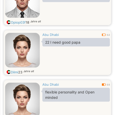
Jahre alt
Opiop03f
18
Abu Dhabi
0.2
22 I need good papa
Jahre alt
Dilmi
23
Abu Dhabi
0.5
flexible personality and Open
minded