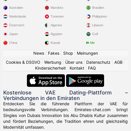
Australien
Marokko
Brasilien
Niederlande
Tunesien
Philippinen
Österreich
Algerien
Libanon
Japan
Ägypten
Golf
China
Kuwait
Alle
News
|
Fakes
|
Shop
|
Meinungen
Cookies & DSGVO
|
Werbung
|
Über uns
|
Datenschutz
|
AGB
|
Kindersicherheit
|
Kontakt
|
FAQ
Kostenlose VAE Dating-Plattform –
Verbindungen in den Emiraten
Entdecken Sie die führende Plattform der VAE für
bedeutungsvolle Verbindungen. Emirates-chat.com bringt
Singles von Dubais Innovation bis Abu Dhabis Kultur zusammen
und fördert Beziehungen, die Tradition ehren und gleichzeitig
Modernität umfassen.