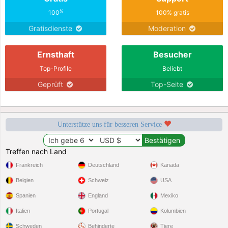
%
100
100% gratis
Gratisdienste
Moderation
Ernsthaft
Besucher
Top-Profile
Beliebt
Geprüft
Top-Seite
Unterstütze uns für besseren Service
Treffen nach Land
Frankreich
Deutschland
Kanada
Belgien
Schweiz
USA
Spanien
England
Mexiko
Italien
Portugal
Kolumbien
Schweden
Behinderte
Tiere