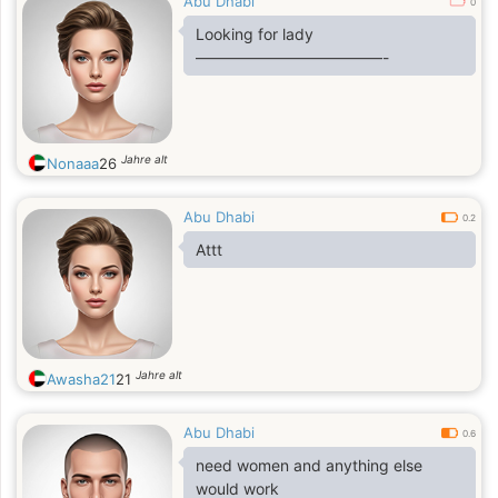
Abu Dhabi
0
Looking for lady
————————————-
Jahre alt
Nonaaa
26
Abu Dhabi
0.2
Attt
Jahre alt
Awasha21
21
Abu Dhabi
0.6
need women and anything else
would work