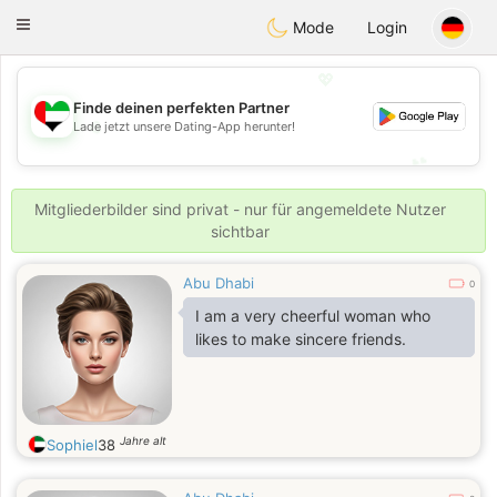
Emirates
Chat
Toggle
Mode
Login
navigation
💖
Finde deinen perfekten Partner
💖
Lade jetzt unsere Dating-App herunter!
💕
💕
Mitgliederbilder sind privat - nur für angemeldete Nutzer
sichtbar
Abu Dhabi
0
I am a very cheerful woman who
likes to make sincere friends.
Jahre alt
Sophiel
38