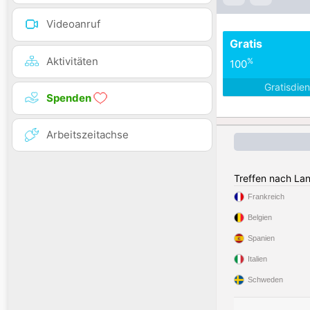
Videoanruf
Gratis
Aktivitäten
%
100
Gratisdie
Spenden
Arbeitszeitachse
Treffen nach La
Frankreich
Belgien
Spanien
Italien
Schweden