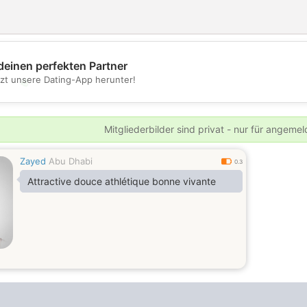
deinen perfekten Partner
tzt unsere Dating-App herunter!
💖
💕
Mitgliederbilder sind privat - nur für angeme
Zayed
Abu Dhabi
0.3
Attractive douce athlétique bonne vivante