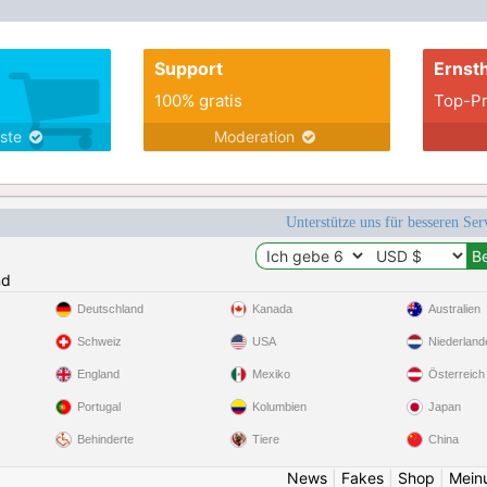
Support
Ernsth
100% gratis
Top-Pr
nste
Moderation
Unterstütze uns für besseren Se
nd
Deutschland
Kanada
Australien
Schweiz
USA
Niederland
England
Mexiko
Österreich
Portugal
Kolumbien
Japan
Behinderte
Tiere
China
News
|
Fakes
|
Shop
|
Mein