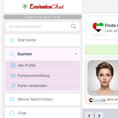
Emirates
Chat
Dubai 2026-08-06 23:30
Finde 
Lade je
Startseite
Suchen
Alle Profile
Partnervermittlung
Karte verwenden
Meine Nachrichten
Jahre alt
Dolly
28
Chat
1